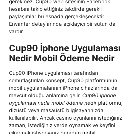
gerekmez. Cup90 web sitesinin Facebook
hesabını takip ettiğiniz takdirde gerekli
paylaşımlar bu esnada gerçekleşecektir.
Envanter detaylarında açıklayıcı bir sütun da
vardır.
Cup90 İphone Uygulaması
Nedir Mobil Ödeme Nedir
Cup90 iPhone uygulaması tarafından
somutlaştırılan konsept, Cup90 platformunun
mobil uygulamalarının iPhone cihazlarında da
mevcut olduğu anlamına gelir.
Cup90 i̇phone
uygulaması nedir mobil ödeme nedir
platformu,
dizüstü veya masaüstü bilgisayarınızda
kullanılabilir. Ancak casino oyunlarını istediğiniz
zaman, istediğiniz yerde oynamak ve keyfini
çıkarmak istiyorsanız buradan mobil