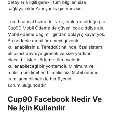
detaylarla ilgili gerekli tüm bilgileri size
sağlayacaktır.Yani yanlış gidemezsin.
Tüm finansal hizmetler ve işlemlerde olduğu gibi
Cup90 Mobil Ödeme de güveni çok ciddiye alır.
Mobil ödeme bağımlılığından dolayı şikayet yok.
Bu nedenle mobil ödemeyi güvenle
kullanabilirsiniz. Tereddüt halinde, özel sistem
ekibimiz devreye girecek ve size yardımcı
olacaktır. Mobil ödeme tüm üyelerin
kullanabileceği bir yöntemdir. Minimum ve
maksimum limitleri bilmelisiniz. Mobil ödeme
kurallarını bilmek de her üyenin
sorumluluğundadır.
Cup90 Facebook Nedir Ve
Ne İçin Kullanılır