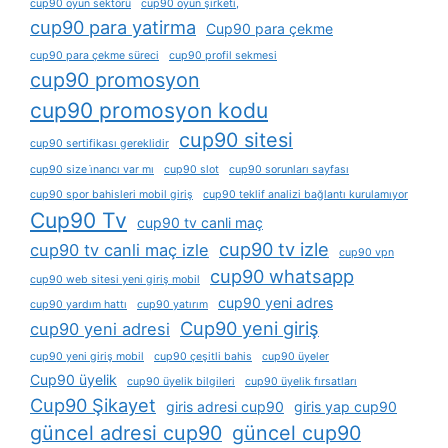
cup90 oyun sektörü
cup90 oyun şirketi,
cup90 para yatirma
Cup90 para çekme
cup90 para çekme süreci
cup90 profil sekmesi
cup90 promosyon
cup90 promosyon kodu
cup90 sitesi
cup90 sertifikası gereklidir
cup90 size i̇nancı var mı
cup90 slot
cup90 sorunları sayfası
cup90 spor bahisleri mobil giriş
cup90 teklif analizi bağlantı kurulamıyor
Cup90 Tv
cup90 tv canli maç
cup90 tv izle
cup90 tv canli maç izle
cup90 vpn
cup90 whatsapp
cup90 web sitesi yeni giriş mobil
cup90 yeni adres
cup90 yardım hattı
cup90 yatırım
Cup90 yeni giriş
cup90 yeni adresi
cup90 yeni giriş mobil
cup90 çeşitli bahis
cup90 üyeler
Cup90 üyelik
cup90 üyelik bilgileri
cup90 üyelik fırsatları
Cup90 Şikayet
giris adresi cup90
giris yap cup90
güncel adresi cup90
güncel cup90