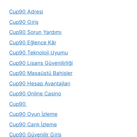
Cup90 Adresi
Cup90 Giriş
Cup90 Sorun Yardımı
Cup90 Eğlence Kâr
Cup90 Teknoloji Uyumu
Cup90 Lisans Güvenilirliği
Cup90 Masaüstü Bahisler
Cup90 Hesap Avantajları
Cup90 Online Casino
Cup90
Cup90 Oyun İzleme
Cup90 Canlı İzleme
Cup90 Güvenilir Giriş