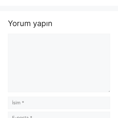
Yorum yapın
Yorum
İsim
E-