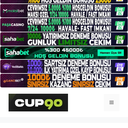
İçeriğe
atla
Menü