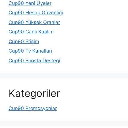
Cup90 Yeni Üyeler
Cup90 Hesap Güvenliği
Cup90 Yüksek Oranlar
Cup90 Canlı Katılım
Cup90 Erişim
Cup90 Tv Kanalları
Cup90 Eposta Desteği
Kategoriler
Cup90 Promosyonlar