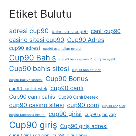
Etiket Bulutu
adresi cup90
canli cup90
bahis sitesi cup90
casino sitesi cup90
Cup90 Adres
cup90 adresi
cup90 avantajları nelerdi
Cup90 Bahis
cup90 bahis güvenliği giriş ve üyelik
Cup90 bahis sitesi
cup90 bahis türleri
Cup90 Bonus
cup90 bakiye sistemi
cup90 canlı
cup90 canli destek
Cup90 canlı bahis
Cup90 Canlı Destek
cup90 casino sitesi
cup90 com
cup90 engeller
cup90 girisi
cup90 giris yap
cup90 facebook hesabı
Cup90 giriş
Cup90 giriş adresi
cup90 giriş sorunları
cup90 giriş yapın