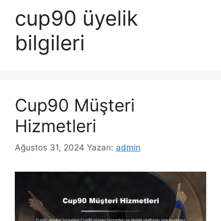
cup90 üyelik
bilgileri
Cup90 Müşteri
Hizmetleri
Ağustos 31, 2024
Yazarı:
admin