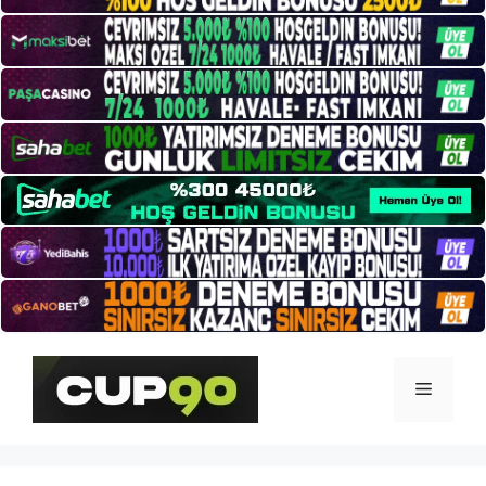
İçeriğe
atla
Menü