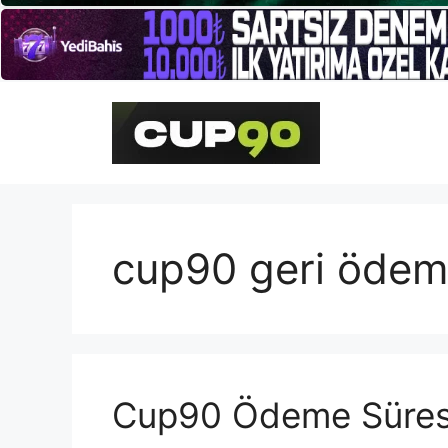
İçeriğe
atla
cup90 geri öde
Cup90 Ödeme Süres