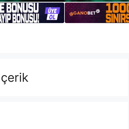
̇çerik