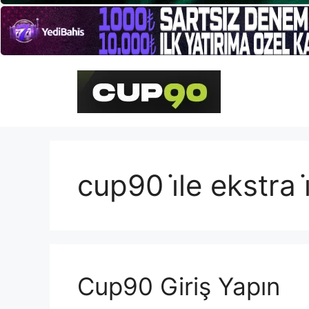
İçeriğe
atla
cup90 i̇le ekstra i
Cup90 Giriş Yapın