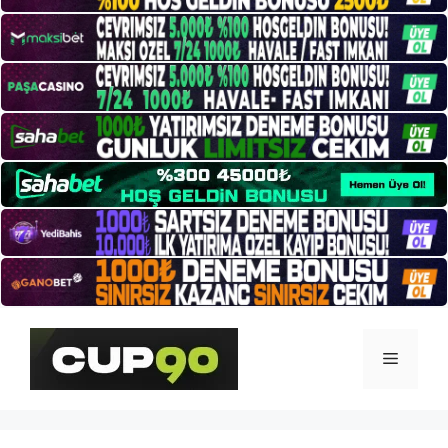
İçeriğe
atla
Menü