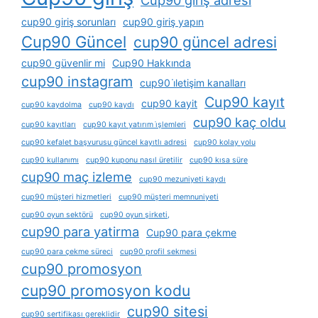
cup90 giriş sorunları
cup90 giriş yapın
Cup90 Güncel
cup90 güncel adresi
cup90 güvenlir mi
Cup90 Hakkında
cup90 instagram
cup90 i̇letişim kanalları
Cup90 kayıt
cup90 kayit
cup90 kaydolma
cup90 kaydı
cup90 kaç oldu
cup90 kayıtları
cup90 kayıt yatırım i̇şlemleri
cup90 kefalet başvurusu güncel kayıtlı adresi
cup90 kolay yolu
cup90 kullanımı
cup90 kuponu nasıl üretilir
cup90 kısa süre
cup90 maç izleme
cup90 mezuniyeti kaydı
cup90 müşteri hizmetleri
cup90 müşteri memnuniyeti
cup90 oyun sektörü
cup90 oyun şirketi,
cup90 para yatirma
Cup90 para çekme
cup90 para çekme süreci
cup90 profil sekmesi
cup90 promosyon
cup90 promosyon kodu
cup90 sitesi
cup90 sertifikası gereklidir