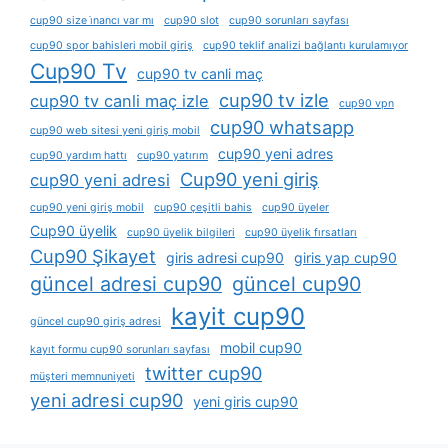
cup90 size i̇nancı var mı
cup90 slot
cup90 sorunları sayfası
cup90 spor bahisleri mobil giriş
cup90 teklif analizi bağlantı kurulamıyor
Cup90 Tv
cup90 tv canli maç
cup90 tv izle
cup90 tv canli maç izle
cup90 vpn
cup90 whatsapp
cup90 web sitesi yeni giriş mobil
cup90 yeni adres
cup90 yardım hattı
cup90 yatırım
Cup90 yeni giriş
cup90 yeni adresi
cup90 yeni giriş mobil
cup90 çeşitli bahis
cup90 üyeler
Cup90 üyelik
cup90 üyelik bilgileri
cup90 üyelik fırsatları
Cup90 Şikayet
giris adresi cup90
giris yap cup90
güncel adresi cup90
güncel cup90
kayit cup90
güncel cup90 giriş adresi
mobil cup90
kayıt formu cup90 sorunları sayfası
twitter cup90
müşteri memnuniyeti
yeni adresi cup90
yeni giris cup90