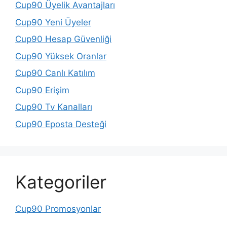
Cup90 Üyelik Avantajları
Cup90 Yeni Üyeler
Cup90 Hesap Güvenliği
Cup90 Yüksek Oranlar
Cup90 Canlı Katılım
Cup90 Erişim
Cup90 Tv Kanalları
Cup90 Eposta Desteği
Kategoriler
Cup90 Promosyonlar