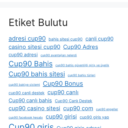
Etiket Bulutu
adresi cup90
canli cup90
bahis sitesi cup90
casino sitesi cup90
Cup90 Adres
cup90 adresi
cup90 avantajları nelerdi
Cup90 Bahis
cup90 bahis güvenliği giriş ve üyelik
Cup90 bahis sitesi
cup90 bahis türleri
Cup90 Bonus
cup90 bakiye sistemi
cup90 canlı
cup90 canli destek
Cup90 canlı bahis
Cup90 Canlı Destek
cup90 casino sitesi
cup90 com
cup90 engeller
cup90 girisi
cup90 giris yap
cup90 facebook hesabı
Cup90 giriş
Cup90 giriş adresi