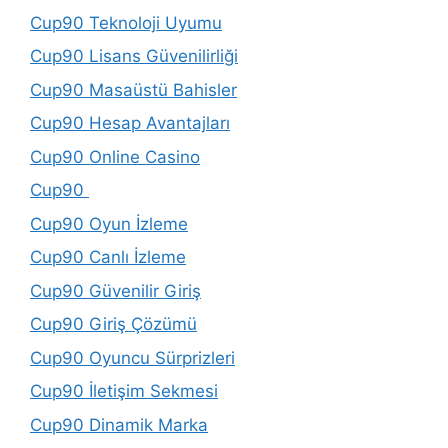
Cup90 Teknoloji Uyumu
Cup90 Lisans Güvenilirliği
Cup90 Masaüstü Bahisler
Cup90 Hesap Avantajları
Cup90 Online Casino
Cup90
Cup90 Oyun İzleme
Cup90 Canlı İzleme
Cup90 Güvenilir Giriş
Cup90 Giriş Çözümü
Cup90 Oyuncu Sürprizleri
Cup90 İletişim Sekmesi
Cup90 Dinamik Marka