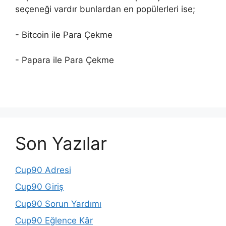
seçeneği vardır bunlardan en popülerleri ise;
- Bitcoin ile Para Çekme
- Papara ile Para Çekme
Son Yazılar
Cup90 Adresi
Cup90 Giriş
Cup90 Sorun Yardımı
Cup90 Eğlence Kâr