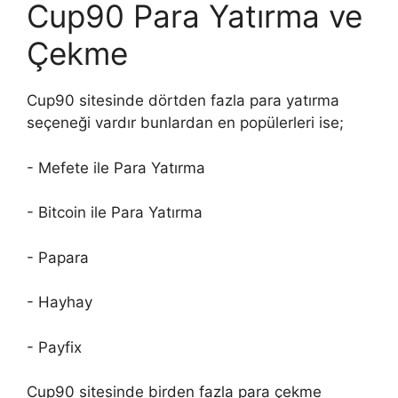
Cup90 Para Yatırma ve
Çekme
Cup90 sitesinde dörtden fazla para yatırma
seçeneği vardır bunlardan en popülerleri ise;
- Mefete ile Para Yatırma
- Bitcoin ile Para Yatırma
- Papara
- Hayhay
- Payfix
Cup90 sitesinde birden fazla para çekme