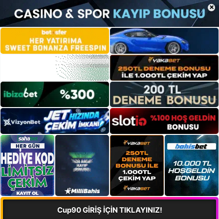
×
Cup90 GİRİŞ İÇİN TIKLAYINIZ!