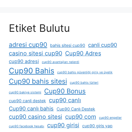
Etiket Bulutu
adresi cup90
canli cup90
bahis sitesi cup90
casino sitesi cup90
Cup90 Adres
cup90 adresi
cup90 avantajları nelerdi
Cup90 Bahis
cup90 bahis güvenliği giriş ve üyelik
Cup90 bahis sitesi
cup90 bahis türleri
Cup90 Bonus
cup90 bakiye sistemi
cup90 canlı
cup90 canli destek
Cup90 canlı bahis
Cup90 Canlı Destek
cup90 casino sitesi
cup90 com
cup90 engeller
cup90 girisi
cup90 giris yap
cup90 facebook hesabı