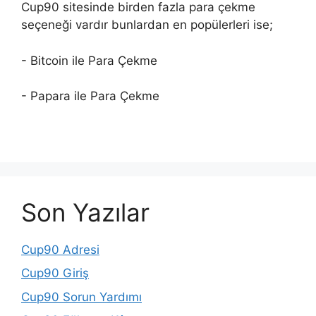
Cup90 sitesinde birden fazla para çekme
seçeneği vardır bunlardan en popülerleri ise;
- Bitcoin ile Para Çekme
- Papara ile Para Çekme
Son Yazılar
Cup90 Adresi
Cup90 Giriş
Cup90 Sorun Yardımı