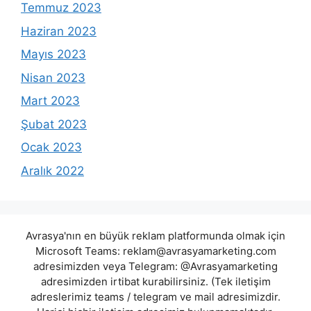
Temmuz 2023
Haziran 2023
Mayıs 2023
Nisan 2023
Mart 2023
Şubat 2023
Ocak 2023
Aralık 2022
Avrasya'nın en büyük reklam platformunda olmak için
Microsoft Teams:
reklam@avrasyamarketing.com
adresimizden veya Telegram: @Avrasyamarketing
adresimizden irtibat kurabilirsiniz. (Tek iletişim
adreslerimiz teams / telegram ve mail adresimizdir.