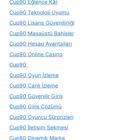
Cup90 Eğlence Kâr
Cup90 Teknoloji Uyumu
Cup90 Lisans Güvenilirliği
Cup90 Masaüstü Bahisler
Cup90 Hesap Avantajları
Cup90 Online Casino
Cup90
Cup90 Oyun İzleme
Cup90 Canlı İzleme
Cup90 Güvenilir Giriş
Cup90 Giriş Çözümü
Cup90 Oyuncu Sürprizleri
Cup90 İletişim Sekmesi
Cup90 Dinamik Marka