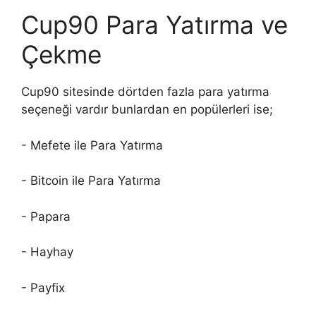
Cup90 Para Yatırma ve
Çekme
Cup90 sitesinde dörtden fazla para yatırma
seçeneği vardır bunlardan en popülerleri ise;
- Mefete ile Para Yatırma
- Bitcoin ile Para Yatırma
- Papara
- Hayhay
- Payfix