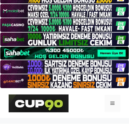
İçeriğe
atla
Menü