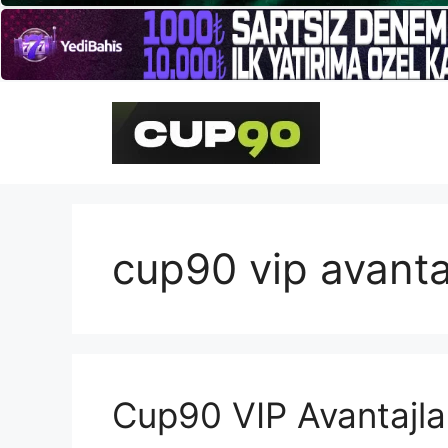
İçeriğe
atla
cup90 vip avantaj
Cup90 VIP Avantajla