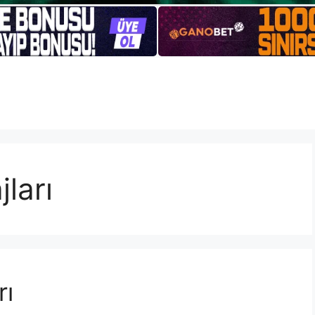
ları
rı