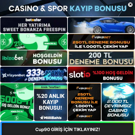
×
Cup90 GİRİŞ İÇİN TIKLAYINIZ!