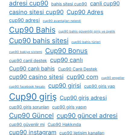
adresi cup90
canli cup90
bahis sitesi cup90
casino sitesi cup90
Cup90 Adres
cup90 adresi
cup90 avantajları nelerdi
Cup90 Bahis
cup90 bahis güvenliği giriş ve üyelik
Cup90 bahis sitesi
cup90 bahis türleri
Cup90 Bonus
cup90 bakiye sistemi
cup90 canlı
cup90 canli destek
Cup90 canlı bahis
Cup90 Canlı Destek
cup90 casino sitesi
cup90 com
cup90 engeller
cup90 girisi
cup90 giris yap
cup90 facebook hesabı
Cup90 giriş
Cup90 giriş adresi
cup90 giriş sorunları
cup90 giriş yapın
Cup90 Güncel
cup90 güncel adresi
cup90 güvenlir mi
Cup90 Hakkında
cup90 instagram
cup90 i̇letişim kanalları