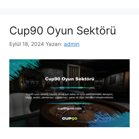
Cup90 Oyun Sektörü
Eylül 18, 2024
Yazarı:
admin