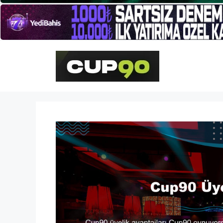
İçeriğe
atla