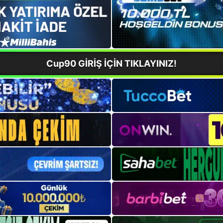
Cup90 GİRİŞ İÇİN TIKLAYINIZ!