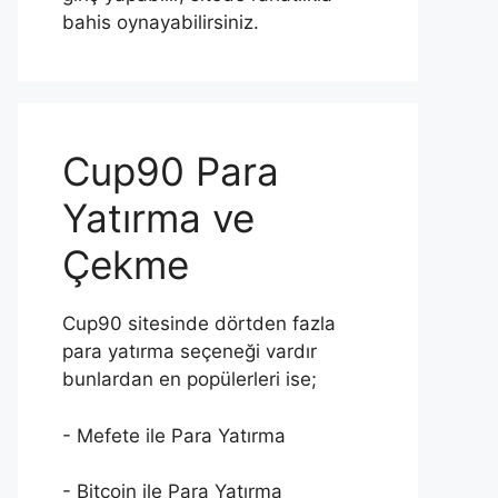
bahis oynayabilirsiniz.
Cup90 Para
Yatırma ve
Çekme
Cup90 sitesinde dörtden fazla
para yatırma seçeneği vardır
bunlardan en popülerleri ise;
- Mefete ile Para Yatırma
- Bitcoin ile Para Yatırma