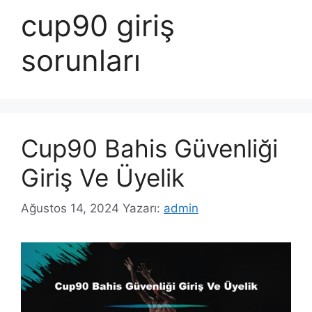
cup90 giriş
sorunları
Cup90 Bahis Güvenliği
Giriş Ve Üyelik
Ağustos 14, 2024
Yazarı:
admin