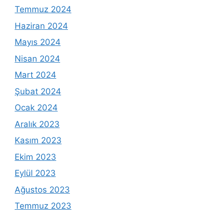
Temmuz 2024
Haziran 2024
Mayıs 2024
Nisan 2024
Mart 2024
Şubat 2024
Ocak 2024
Aralık 2023
Kasım 2023
Ekim 2023
Eylül 2023
Ağustos 2023
Temmuz 2023