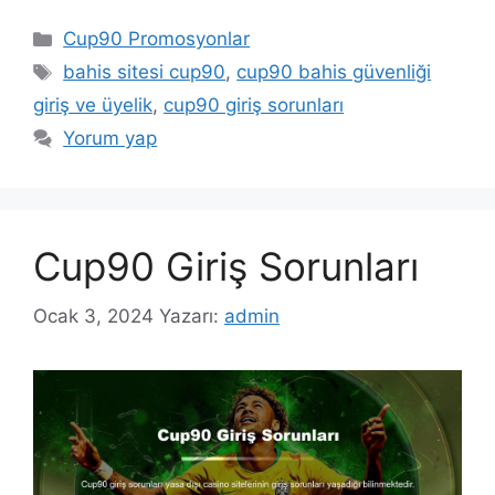
Kategoriler
Cup90 Promosyonlar
Etiketler
bahis sitesi cup90
,
cup90 bahis güvenliği
giriş ve üyelik
,
cup90 giriş sorunları
Yorum yap
Cup90 Giriş Sorunları
Ocak 3, 2024
Yazarı:
admin