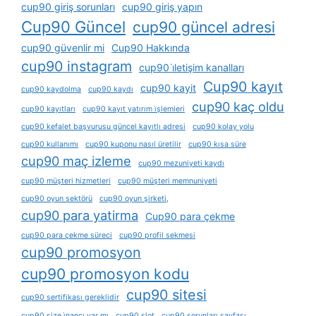
cup90 giriş sorunları
cup90 giriş yapın
Cup90 Güncel
cup90 güncel adresi
cup90 güvenlir mi
Cup90 Hakkında
cup90 instagram
cup90 i̇letişim kanalları
Cup90 kayıt
cup90 kayit
cup90 kaydolma
cup90 kaydı
cup90 kaç oldu
cup90 kayıtları
cup90 kayıt yatırım i̇şlemleri
cup90 kefalet başvurusu güncel kayıtlı adresi
cup90 kolay yolu
cup90 kullanımı
cup90 kuponu nasıl üretilir
cup90 kısa süre
cup90 maç izleme
cup90 mezuniyeti kaydı
cup90 müşteri hizmetleri
cup90 müşteri memnuniyeti
cup90 oyun sektörü
cup90 oyun şirketi,
cup90 para yatirma
Cup90 para çekme
cup90 para çekme süreci
cup90 profil sekmesi
cup90 promosyon
cup90 promosyon kodu
cup90 sitesi
cup90 sertifikası gereklidir
cup90 size i̇nancı var mı
cup90 slot
cup90 sorunları sayfası