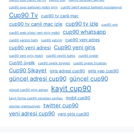
cup90 spor bahisleri mobil giriş
cup90 teklif analizi bağlantı kurulamıyor
Cup90 Tv
cup90 tv canli maç
cup90 tv izle
cup90 tv canli maç izle
cup90 vpn
cup90 whatsapp
cup90 web sitesi yeni giriş mobil
cup90 yeni adres
cup90 yardım hattı
cup90 yatırım
Cup90 yeni giriş
cup90 yeni adresi
cup90 yeni giriş mobil
cup90 çeşitli bahis
cup90 üyeler
Cup90 üyelik
cup90 üyelik bilgileri
cup90 üyelik fırsatları
Cup90 Şikayet
giris adresi cup90
giris yap cup90
güncel adresi cup90
güncel cup90
kayit cup90
güncel cup90 giriş adresi
mobil cup90
kayıt formu cup90 sorunları sayfası
twitter cup90
müşteri memnuniyeti
yeni adresi cup90
yeni giris cup90