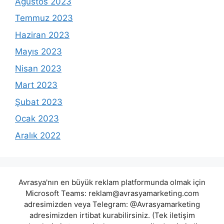
Ağustos 2023
Temmuz 2023
Haziran 2023
Mayıs 2023
Nisan 2023
Mart 2023
Şubat 2023
Ocak 2023
Aralık 2022
Avrasya'nın en büyük reklam platformunda olmak için
Microsoft Teams:
reklam@avrasyamarketing.com
adresimizden veya Telegram: @Avrasyamarketing
adresimizden irtibat kurabilirsiniz. (Tek iletişim