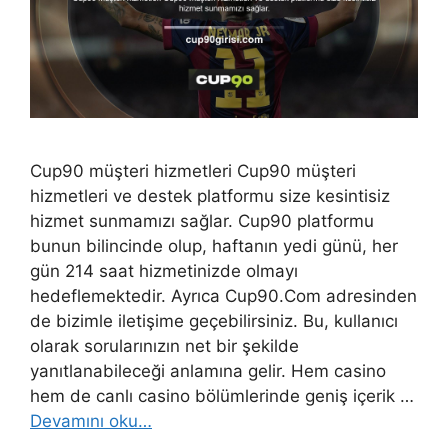
Cup90 müşteri hizmetleri Cup90 müşteri
hizmetleri ve destek platformu size kesintisiz
hizmet sunmamızı sağlar. Cup90 platformu
bunun bilincinde olup, haftanın yedi günü, her
gün 214 saat hizmetinizde olmayı
hedeflemektedir. Ayrıca Cup90.Com adresinden
de bizimle iletişime geçebilirsiniz. Bu, kullanıcı
olarak sorularınızın net bir şekilde
yanıtlanabileceği anlamına gelir. Hem casino
hem de canlı casino bölümlerinde geniş içerik …
Devamını oku…