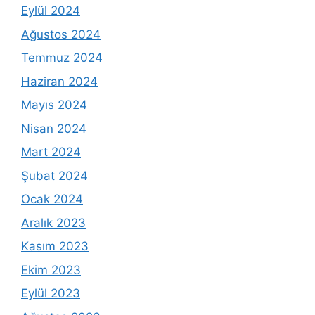
Eylül 2024
Ağustos 2024
Temmuz 2024
Haziran 2024
Mayıs 2024
Nisan 2024
Mart 2024
Şubat 2024
Ocak 2024
Aralık 2023
Kasım 2023
Ekim 2023
Eylül 2023