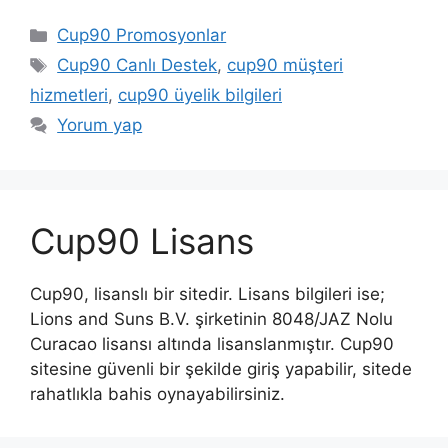
Kategoriler
Cup90 Promosyonlar
Etiketler
Cup90 Canlı Destek
,
cup90 müşteri
hizmetleri
,
cup90 üyelik bilgileri
Yorum yap
Cup90 Lisans
Cup90, lisanslı bir sitedir. Lisans bilgileri ise;
Lions and Suns B.V. şirketinin 8048/JAZ Nolu
Curacao lisansı altında lisanslanmıştır. Cup90
sitesine güvenli bir şekilde giriş yapabilir, sitede
rahatlıkla bahis oynayabilirsiniz.