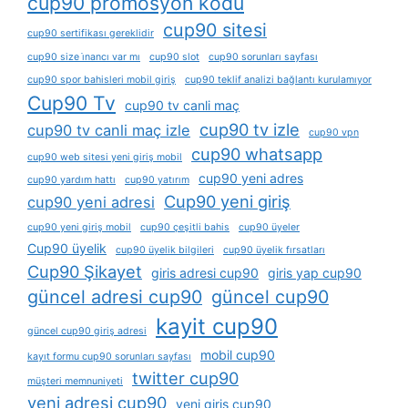
cup90 promosyon kodu
cup90 sitesi
cup90 sertifikası gereklidir
cup90 size i̇nancı var mı
cup90 slot
cup90 sorunları sayfası
cup90 spor bahisleri mobil giriş
cup90 teklif analizi bağlantı kurulamıyor
Cup90 Tv
cup90 tv canli maç
cup90 tv izle
cup90 tv canli maç izle
cup90 vpn
cup90 whatsapp
cup90 web sitesi yeni giriş mobil
cup90 yeni adres
cup90 yardım hattı
cup90 yatırım
Cup90 yeni giriş
cup90 yeni adresi
cup90 yeni giriş mobil
cup90 çeşitli bahis
cup90 üyeler
Cup90 üyelik
cup90 üyelik bilgileri
cup90 üyelik fırsatları
Cup90 Şikayet
giris adresi cup90
giris yap cup90
güncel adresi cup90
güncel cup90
kayit cup90
güncel cup90 giriş adresi
mobil cup90
kayıt formu cup90 sorunları sayfası
twitter cup90
müşteri memnuniyeti
yeni adresi cup90
yeni giris cup90