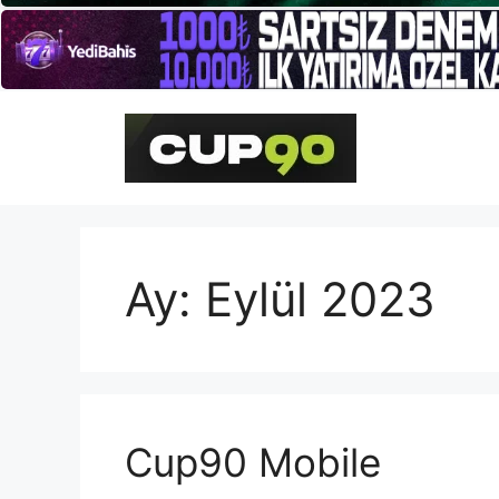
İçeriğe
atla
Ay:
Eylül 2023
Cup90 Mobile