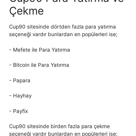
Çekme
Cup90 sitesinde dörtden fazla para yatırma
seçeneği vardır bunlardan en popülerleri ise;
- Mefete ile Para Yatırma
- Bitcoin ile Para Yatırma
- Papara
- Hayhay
- Payfix
Cup90 sitesinde birden fazla para çekme
seçeneği vardır bunlardan en popülerleri ise;