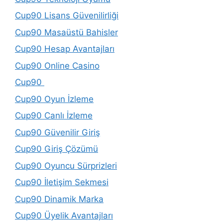
Cup90 Lisans Güvenilirliği
Cup90 Masaüstü Bahisler
Cup90 Hesap Avantajları
Cup90 Online Casino
Cup90
Cup90 Oyun İzleme
Cup90 Canlı İzleme
Cup90 Güvenilir Giriş
Cup90 Giriş Çözümü
Cup90 Oyuncu Sürprizleri
Cup90 İletişim Sekmesi
Cup90 Dinamik Marka
Cup90 Üyelik Avantajları