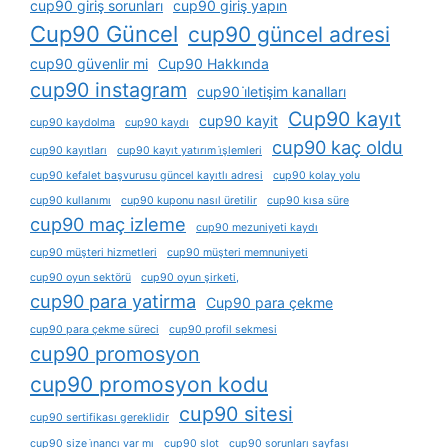
cup90 giriş sorunları
cup90 giriş yapın
Cup90 Güncel
cup90 güncel adresi
cup90 güvenlir mi
Cup90 Hakkında
cup90 instagram
cup90 i̇letişim kanalları
Cup90 kayıt
cup90 kayit
cup90 kaydolma
cup90 kaydı
cup90 kaç oldu
cup90 kayıtları
cup90 kayıt yatırım i̇şlemleri
cup90 kefalet başvurusu güncel kayıtlı adresi
cup90 kolay yolu
cup90 kullanımı
cup90 kuponu nasıl üretilir
cup90 kısa süre
cup90 maç izleme
cup90 mezuniyeti kaydı
cup90 müşteri hizmetleri
cup90 müşteri memnuniyeti
cup90 oyun sektörü
cup90 oyun şirketi,
cup90 para yatirma
Cup90 para çekme
cup90 para çekme süreci
cup90 profil sekmesi
cup90 promosyon
cup90 promosyon kodu
cup90 sitesi
cup90 sertifikası gereklidir
cup90 size i̇nancı var mı
cup90 slot
cup90 sorunları sayfası