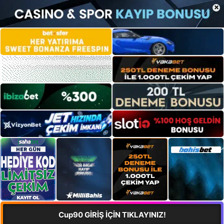
×
Cup90 GİRİŞ İÇİN TIKLAYINIZ!