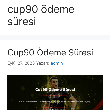
cup90 ödeme
süresi
Cup90 Ödeme Süresi
Eylül 27, 2023
Yazarı:
admin