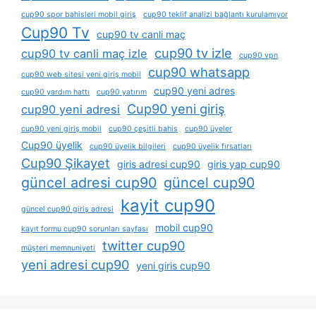
cup90 spor bahisleri mobil giriş
cup90 teklif analizi bağlantı kurulamıyor
Cup90 Tv
cup90 tv canli maç
cup90 tv izle
cup90 tv canli maç izle
cup90 vpn
cup90 whatsapp
cup90 web sitesi yeni giriş mobil
cup90 yeni adres
cup90 yardım hattı
cup90 yatırım
Cup90 yeni giriş
cup90 yeni adresi
cup90 yeni giriş mobil
cup90 çeşitli bahis
cup90 üyeler
Cup90 üyelik
cup90 üyelik bilgileri
cup90 üyelik fırsatları
Cup90 Şikayet
giris adresi cup90
giris yap cup90
güncel adresi cup90
güncel cup90
kayit cup90
güncel cup90 giriş adresi
mobil cup90
kayıt formu cup90 sorunları sayfası
twitter cup90
müşteri memnuniyeti
yeni adresi cup90
yeni giris cup90