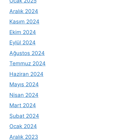
Ocak 2025
Aralık 2024
Kasım 2024
Ekim 2024
Eylül 2024
Ağustos 2024
Temmuz 2024
Haziran 2024
Mayıs 2024
Nisan 2024
Mart 2024
Şubat 2024
Ocak 2024
Aralık 2023