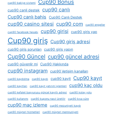
Cup90 Bonus
cup90 bakiye sistemi
cup90 canlı
cup90 canli destek
Cup90 canlı bahis
Cup90 Canlı Destek
cup90 casino sitesi
cup90 com
cup90 engeller
cup90 girisi
cup90 giris yap
cup90 facebook hesabı
Cup90 giriş
Cup90 giriş adresi
cup90 giriş sorunları
cup90 giriş yapın
Cup90 Güncel
cup90 güncel adresi
cup90 güvenlir mi
Cup90 Hakkında
cup90 instagram
cup90 i̇letişim kanalları
Cup90 kayıt
cup90 kayit
cup90 kaydolma
cup90 kaydı
cup90 kaç oldu
cup90 kayıtları
cup90 kayıt yatırım i̇şlemleri
cup90 kefalet başvurusu güncel kayıtlı adresi
cup90 kolay yolu
cup90 kullanımı
cup90 kuponu nasıl üretilir
cup90 kısa süre
cup90 maç izleme
cup90 mezuniyeti kaydı
cup90 müşteri hizmetleri
cup90 müşteri memnuniyeti