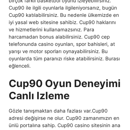
birçok farklı basketbol oyunu izleyebilirsiniz.
Cup90 ile ilgili oyunlarla ilgileniyorsanız, bugün
Cup90 katılabilirsiniz. Bu nedenle ülkemizde en
iyi yasal web sitesine sahibiz. Cup90 haklarını
ve hizmetlerini kullanamazsınız. Para
harcamadan bonus alabilirsiniz. Cup90 cep
telefonunda casino oyunları, spor bahisleri, at
yarışı ve motor sporları oynayabilirsiniz. Bu
oyunlarda tüm paranızı riske atabilirsiniz. Burası
eğlenceli.
Cup90 Oyun Deneyimi
Canlı Izleme
Gözle tanışmaktan daha fazlası var.Cup90
adresi değişirse ne olur. Cup90 zamanımızın en
ünlü portalına sahip. Cup90 casino sitesinin ana