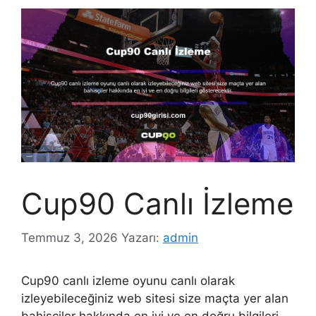
Cup90 Canlı İzleme
Temmuz 3, 2026
Yazarı:
admin
Cup90 canlı izleme oyunu canlı olarak
izleyebileceğiniz web sitesi size maçta yer alan