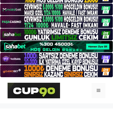
İçeriğe
atla
Menü