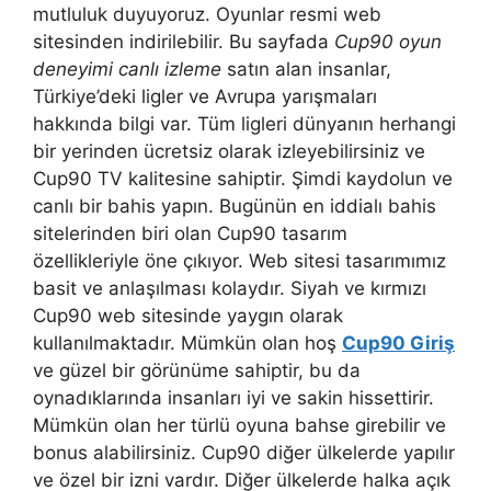
mutluluk duyuyoruz. Oyunlar resmi web
sitesinden indirilebilir. Bu sayfada
Cup90 oyun
deneyimi canlı izleme
satın alan insanlar,
Türkiye’deki ligler ve Avrupa yarışmaları
hakkında bilgi var. Tüm ligleri dünyanın herhangi
bir yerinden ücretsiz olarak izleyebilirsiniz ve
Cup90 TV kalitesine sahiptir. Şimdi kaydolun ve
canlı bir bahis yapın. Bugünün en iddialı bahis
sitelerinden biri olan Cup90 tasarım
özellikleriyle öne çıkıyor. Web sitesi tasarımımız
basit ve anlaşılması kolaydır. Siyah ve kırmızı
Cup90 web sitesinde yaygın olarak
kullanılmaktadır. Mümkün olan hoş
Cup90 Giriş
ve güzel bir görünüme sahiptir, bu da
oynadıklarında insanları iyi ve sakin hissettirir.
Mümkün olan her türlü oyuna bahse girebilir ve
bonus alabilirsiniz. Cup90 diğer ülkelerde yapılır
ve özel bir izni vardır. Diğer ülkelerde halka açık