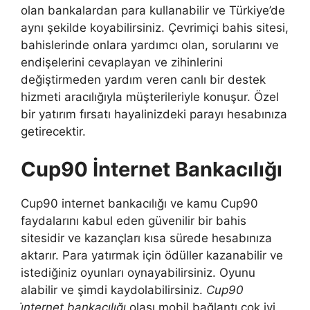
olan bankalardan para kullanabilir ve Türkiye’de
aynı şekilde koyabilirsiniz. Çevrimiçi bahis sitesi,
bahislerinde onlara yardımcı olan, sorularını ve
endişelerini cevaplayan ve zihinlerini
değiştirmeden yardım veren canlı bir destek
hizmeti aracılığıyla müşterileriyle konuşur. Özel
bir yatırım fırsatı hayalinizdeki parayı hesabınıza
getirecektir.
Cup90 İnternet Bankacılığı
Cup90 internet bankacılığı ve kamu Cup90
faydalarını kabul eden güvenilir bir bahis
sitesidir ve kazançları kısa sürede hesabınıza
aktarır. Para yatırmak için ödüller kazanabilir ve
istediğiniz oyunları oynayabilirsiniz. Oyunu
alabilir ve şimdi kaydolabilirsiniz.
Cup90
i̇nternet bankacılığı
olası mobil bağlantı çok iyi