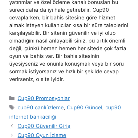
yatırımlar ve özel ödeme kanalı bonusları bu
süreci daha da iyi hale getirebilir. Cup90
cevaplarken, bir bahis sitesine göre hizmet
almak isteyen kullanıcılar kısa bir süre taleplerini
karşılayabilir. Bir sitenin güvenilir ve iyi olup
olmadığını nasıl anlayabilirsiniz, bu artık önemli
değil, çünkü hemen hemen her sitede çok fazla
oyun ve bahis var. Bir bahis sitesinin
üyesiyseniz ve onunla konuşmak veya bir soru
sormak istiyorsanız ve hızlı bir şekilde cevap
verirseniz, o site iyidir.
Kategoriler
Cup90 Promosyonlar
Etiketler
cup90 canlı i̇zleme
,
Cup90 Güncel
,
cup90
i̇nternet bankacılığı
Cup90 Güvenilir Giriş
Cup90 Oyun İzleme