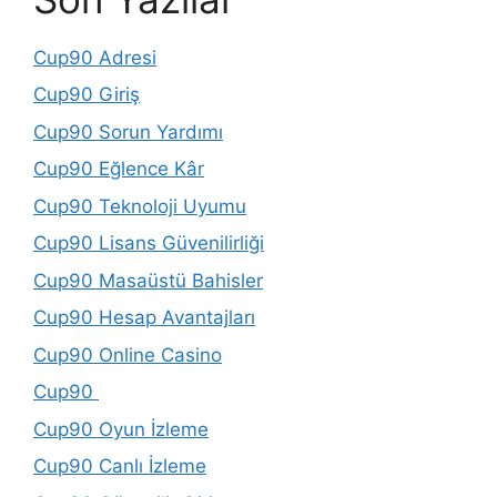
Cup90 Adresi
Cup90 Giriş
Cup90 Sorun Yardımı
Cup90 Eğlence Kâr
Cup90 Teknoloji Uyumu
Cup90 Lisans Güvenilirliği
Cup90 Masaüstü Bahisler
Cup90 Hesap Avantajları
Cup90 Online Casino
Cup90
Cup90 Oyun İzleme
Cup90 Canlı İzleme