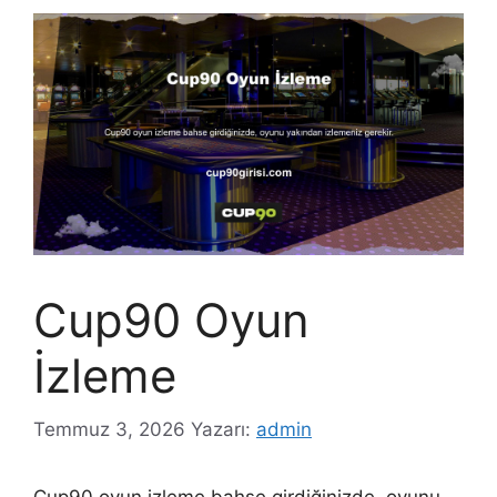
Cup90 Oyun
İzleme
Temmuz 3, 2026
Yazarı:
admin