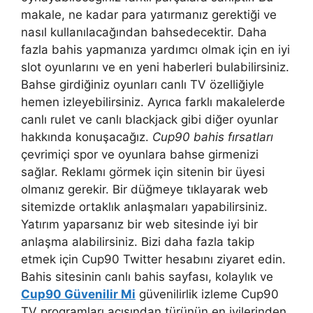
makale, ne kadar para yatırmanız gerektiği ve
nasıl kullanılacağından bahsedecektir. Daha
fazla bahis yapmanıza yardımcı olmak için en iyi
slot oyunlarını ve en yeni haberleri bulabilirsiniz.
Bahse girdiğiniz oyunları canlı TV özelliğiyle
hemen izleyebilirsiniz. Ayrıca farklı makalelerde
canlı rulet ve canlı blackjack gibi diğer oyunlar
hakkında konuşacağız.
Cup90 bahis fırsatları
çevrimiçi spor ve oyunlara bahse girmenizi
sağlar. Reklamı görmek için sitenin bir üyesi
olmanız gerekir. Bir düğmeye tıklayarak web
sitemizde ortaklık anlaşmaları yapabilirsiniz.
Yatırım yaparsanız bir web sitesinde iyi bir
anlaşma alabilirsiniz. Bizi daha fazla takip
etmek için Cup90 Twitter hesabını ziyaret edin.
Bahis sitesinin canlı bahis sayfası, kolaylık ve
Cup90 Güvenilir Mi
güvenilirlik izleme Cup90
TV programları açısından türünün en iyilerinden