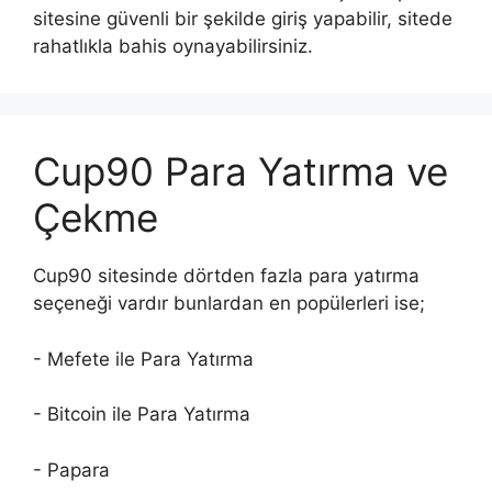
sitesine güvenli bir şekilde giriş yapabilir, sitede
rahatlıkla bahis oynayabilirsiniz.
Cup90 Para Yatırma ve
Çekme
Cup90 sitesinde dörtden fazla para yatırma
seçeneği vardır bunlardan en popülerleri ise;
- Mefete ile Para Yatırma
- Bitcoin ile Para Yatırma
- Papara