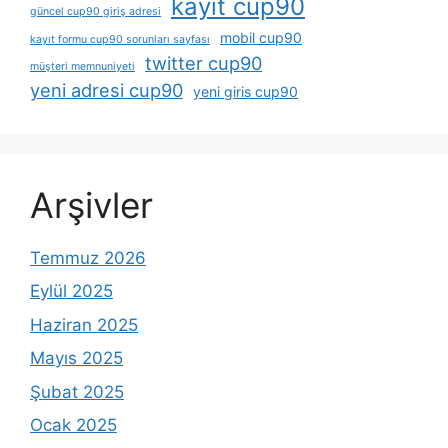
kayit cup90
güncel cup90 giriş adresi
mobil cup90
kayıt formu cup90 sorunları sayfası
twitter cup90
müşteri memnuniyeti
yeni adresi cup90
yeni giris cup90
Arşivler
Temmuz 2026
Eylül 2025
Haziran 2025
Mayıs 2025
Şubat 2025
Ocak 2025