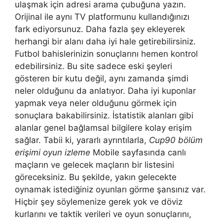
ulaşmak için adresi arama çubuğuna yazın.
Orijinal ile aynı TV platformunu kullandığınızı
fark ediyorsunuz. Daha fazla şey ekleyerek
herhangi bir alanı daha iyi hale getirebilirsiniz.
Futbol bahislerinizin sonuçlarını hemen kontrol
edebilirsiniz. Bu site sadece eski şeyleri
gösteren bir kutu değil, aynı zamanda şimdi
neler olduğunu da anlatıyor. Daha iyi kuponlar
yapmak veya neler olduğunu görmek için
sonuçlara bakabilirsiniz. İstatistik alanları gibi
alanlar genel bağlamsal bilgilere kolay erişim
sağlar. Tabii ki, yararlı ayrıntılarla,
Cup90 bölüm
erişimi oyun izleme
Mobile sayfasında canlı
maçların ve gelecek maçların bir listesini
göreceksiniz. Bu şekilde, yakın gelecekte
oynamak istediğiniz oyunları görme şansınız var.
Hiçbir şey söylemenize gerek yok ve döviz
kurlarını ve taktik verileri ve oyun sonuçlarını,