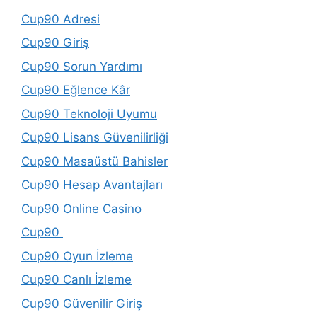
Cup90 Adresi
Cup90 Giriş
Cup90 Sorun Yardımı
Cup90 Eğlence Kâr
Cup90 Teknoloji Uyumu
Cup90 Lisans Güvenilirliği
Cup90 Masaüstü Bahisler
Cup90 Hesap Avantajları
Cup90 Online Casino
Cup90
Cup90 Oyun İzleme
Cup90 Canlı İzleme
Cup90 Güvenilir Giriş