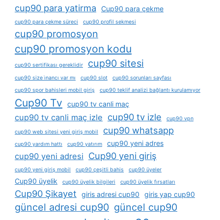
cup90 para yatirma
Cup90 para çekme
cup90 para çekme süreci
cup90 profil sekmesi
cup90 promosyon
cup90 promosyon kodu
cup90 sitesi
cup90 sertifikası gereklidir
cup90 size i̇nancı var mı
cup90 slot
cup90 sorunları sayfası
cup90 spor bahisleri mobil giriş
cup90 teklif analizi bağlantı kurulamıyor
Cup90 Tv
cup90 tv canli maç
cup90 tv izle
cup90 tv canli maç izle
cup90 vpn
cup90 whatsapp
cup90 web sitesi yeni giriş mobil
cup90 yeni adres
cup90 yardım hattı
cup90 yatırım
Cup90 yeni giriş
cup90 yeni adresi
cup90 yeni giriş mobil
cup90 çeşitli bahis
cup90 üyeler
Cup90 üyelik
cup90 üyelik bilgileri
cup90 üyelik fırsatları
Cup90 Şikayet
giris adresi cup90
giris yap cup90
güncel adresi cup90
güncel cup90