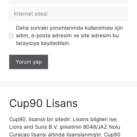
posta
İnternet
sitesi
Daha sonraki yorumlarımda kullanılması için
adım, e-posta adresim ve site adresim bu
tarayıcıya kaydedilsin.
Cup90 Lisans
Cup90, lisanslı bir sitedir. Lisans bilgileri ise;
Lions and Suns B.V. şirketinin 8048/JAZ Nolu
Curacao lisansı altında lisanslanmıştır. Cup90