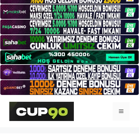
İçeriğe
atla
Menü