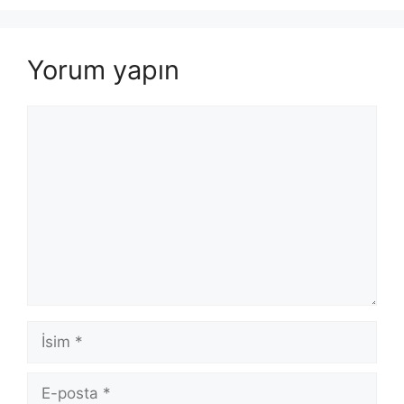
Yorum yapın
Yorum
İsim
E-