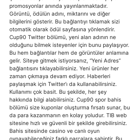
promosyonlar anında yayınlanmaktadır.
Görüntü, ödülün adını, miktarını ve diğer
bilgilerini gösterir. Bu bağlantıyı tıklamak sizi
otomatik olarak ödül sayfasına yönlendirir.
Cup90 Twitter bölümü, yeni alan adının ne
olduğunu bilmek isteyenler için bunu paylaşıyor.
Bu hem bağlantılar hem de görüntüler anlamına
gelir. Siteye gitmek istiyorsanız, “Yeni Adres”
bağlantısını tıklayabilirsiniz. Yeni ürünler her
zaman çıkmaya devam ediyor. Haberleri
paylaşmak için Twitter’ı da kullanabilirsiniz.
Kullanımı çok basit. Bu şekilde, her şey
hakkında bilgi alabilirsiniz. Cup90 spor bahis
bölümü size kuponlar oluşturma fırsatı sunar, bu
da para kazanmanın en kolay yoludur. TIB web
sitesine hızlı ve güvenli bir şekilde girebilirsiniz.
Bahis sitesinde casino ve canlı oyun
oynayabileceğiniz farklı parçalara sahiptir. Bu