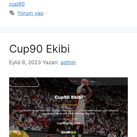
cup90
Yorum yap
Cup90 Ekibi
Eylül 6, 2023
Yazarı:
admin