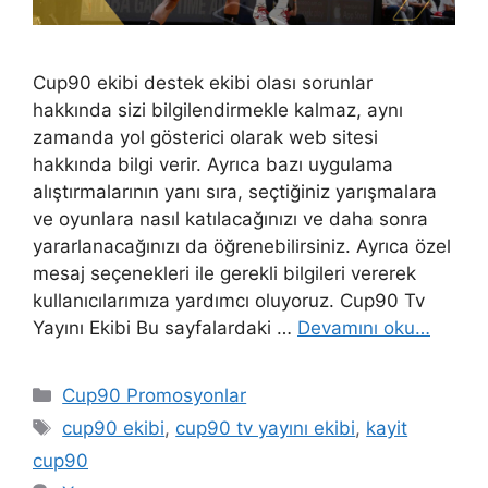
Cup90 ekibi destek ekibi olası sorunlar
hakkında sizi bilgilendirmekle kalmaz, aynı
zamanda yol gösterici olarak web sitesi
hakkında bilgi verir. Ayrıca bazı uygulama
alıştırmalarının yanı sıra, seçtiğiniz yarışmalara
ve oyunlara nasıl katılacağınızı ve daha sonra
yararlanacağınızı da öğrenebilirsiniz. Ayrıca özel
mesaj seçenekleri ile gerekli bilgileri vererek
kullanıcılarımıza yardımcı oluyoruz. Cup90 Tv
Yayını Ekibi Bu sayfalardaki …
Devamını oku…
Kategoriler
Cup90 Promosyonlar
Etiketler
cup90 ekibi
,
cup90 tv yayını ekibi
,
kayit
cup90