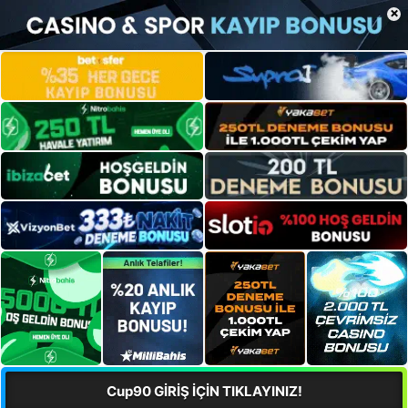
×
Cup90 GİRİŞ İÇİN TIKLAYINIZ!