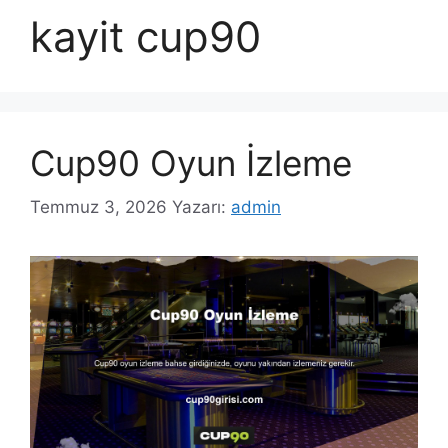
kayit cup90
Cup90 Oyun İzleme
Temmuz 3, 2026
Yazarı:
admin