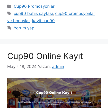
Kategoriler
Cup90 Promosyonlar
Etiketler
cup90 bahis sayfası
,
cup90 promosyonlar
ve bonuslar
,
kayit cup90
Yorum yap
Cup90 Online Kayıt
Mayıs 18, 2024
Yazarı:
admin