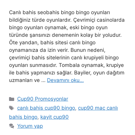
Canlı bahis seobahis bingo bingo oyunları
bildiğiniz türde oyunlardır. Çevrimiçi casinolarda
bingo oyunları oynamak, eski bingo oyun
türünde şansınızı denemenin kolay bir yoludur.
Öte yandan, bahis sitesi canlı bingo
oynamanıza da izin verir. Bunun nedeni,
çevrimiçi bahis sitelerinin canlı krupiyeli bingo
oyunları sunmasıdır. Tombala oynamak, krupiye
ile bahis yapmanızı sağlar. Bayiler, oyun dağıtım
uzmanları ve …
Devamını oku…
Kategoriler
Cup90 Promosyonlar
Etiketler
canlı bahis cup90 bingo
,
cup90 maç canlı
bahis bingo
,
kayit cup90
Yorum yap