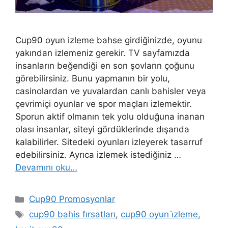
Cup90 oyun izleme bahse girdiğinizde, oyunu
yakından izlemeniz gerekir. TV sayfamızda
insanların beğendiği en son şovların çoğunu
görebilirsiniz. Bunu yapmanın bir yolu,
casinolardan ve yuvalardan canlı bahisler veya
çevrimiçi oyunlar ve spor maçları izlemektir.
Sporun aktif olmanın tek yolu olduğuna inanan
olası insanlar, siteyi gördüklerinde dışarıda
kalabilirler. Sitedeki oyunları izleyerek tasarruf
edebilirsiniz. Ayrıca izlemek istediğiniz …
Devamını oku…
Kategoriler
Cup90 Promosyonlar
Etiketler
cup90 bahis fırsatları
,
cup90 oyun i̇zleme
,