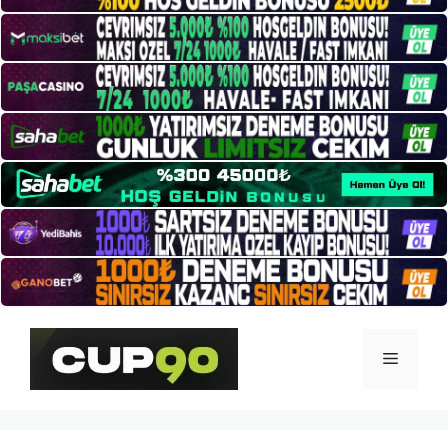
İçeriğe
atla
Menü