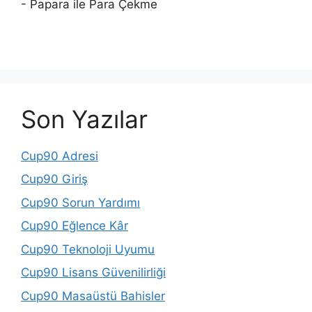
- Papara ile Para Çekme
Son Yazılar
Cup90 Adresi
Cup90 Giriş
Cup90 Sorun Yardımı
Cup90 Eğlence Kâr
Cup90 Teknoloji Uyumu
Cup90 Lisans Güvenilirliği
Cup90 Masaüstü Bahisler