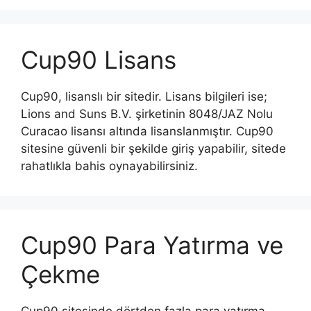
Cup90 Lisans
Cup90, lisanslı bir sitedir. Lisans bilgileri ise;
Lions and Suns B.V. şirketinin 8048/JAZ Nolu
Curacao lisansı altında lisanslanmıştır. Cup90
sitesine güvenli bir şekilde giriş yapabilir, sitede
rahatlıkla bahis oynayabilirsiniz.
Cup90 Para Yatırma ve
Çekme