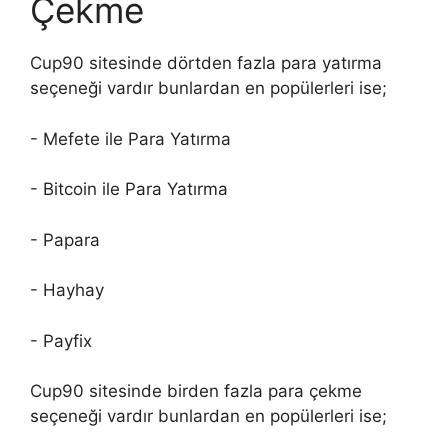
Çekme
Cup90 sitesinde dörtden fazla para yatırma
seçeneği vardır bunlardan en popülerleri ise;
- Mefete ile Para Yatırma
- Bitcoin ile Para Yatırma
- Papara
- Hayhay
- Payfix
Cup90 sitesinde birden fazla para çekme
seçeneği vardır bunlardan en popülerleri ise;