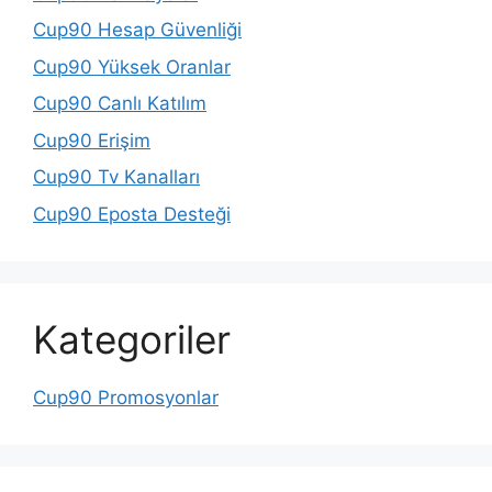
Cup90 Hesap Güvenliği
Cup90 Yüksek Oranlar
Cup90 Canlı Katılım
Cup90 Erişim
Cup90 Tv Kanalları
Cup90 Eposta Desteği
Kategoriler
Cup90 Promosyonlar