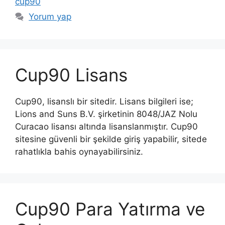
cup90
Yorum yap
Cup90 Lisans
Cup90, lisanslı bir sitedir. Lisans bilgileri ise;
Lions and Suns B.V. şirketinin 8048/JAZ Nolu
Curacao lisansı altında lisanslanmıştır. Cup90
sitesine güvenli bir şekilde giriş yapabilir, sitede
rahatlıkla bahis oynayabilirsiniz.
Cup90 Para Yatırma ve