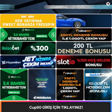
×
Cup90 GİRİŞ İÇİN TIKLAYINIZ!