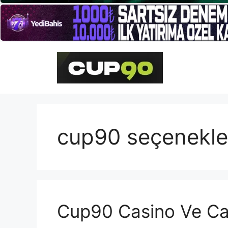
İçeriğe
atla
cup90 seçenekle
Cup90 Casino Ve Cas