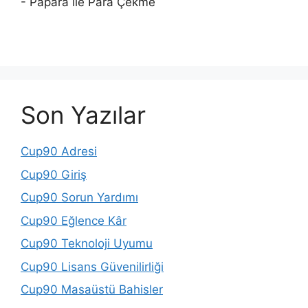
- Papara ile Para Çekme
Son Yazılar
Cup90 Adresi
Cup90 Giriş
Cup90 Sorun Yardımı
Cup90 Eğlence Kâr
Cup90 Teknoloji Uyumu
Cup90 Lisans Güvenilirliği
Cup90 Masaüstü Bahisler