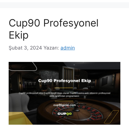
Cup90 Profesyonel
Ekip
Şubat 3, 2024
Yazarı:
admin