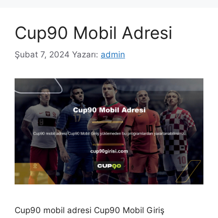
Cup90 Mobil Adresi
Şubat 7, 2024
Yazarı:
admin
Cup90 mobil adresi Cup90 Mobil Giriş