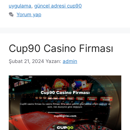
uygulama
,
güncel adresi cup90
Yorum yap
Cup90 Casino Firması
Şubat 21, 2024
Yazarı:
admin