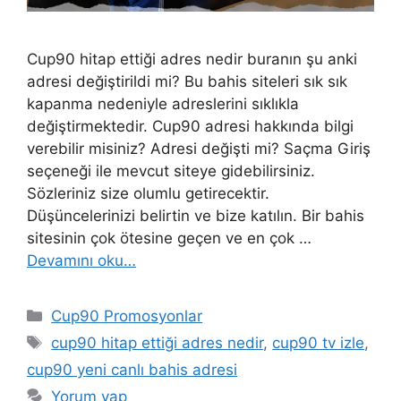
Cup90 hitap ettiği adres nedir buranın şu anki
adresi değiştirildi mi? Bu bahis siteleri sık sık
kapanma nedeniyle adreslerini sıklıkla
değiştirmektedir. Cup90 adresi hakkında bilgi
verebilir misiniz? Adresi değişti mi? Saçma Giriş
seçeneği ile mevcut siteye gidebilirsiniz.
Sözleriniz size olumlu getirecektir.
Düşüncelerinizi belirtin ve bize katılın. Bir bahis
sitesinin çok ötesine geçen ve en çok …
Devamını oku…
Kategoriler
Cup90 Promosyonlar
Etiketler
cup90 hitap ettiği adres nedir
,
cup90 tv izle
,
cup90 yeni canlı bahis adresi
Yorum yap