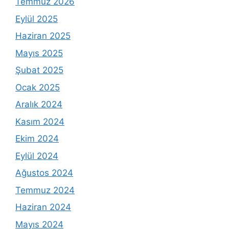
Temmuz 2026
Eylül 2025
Haziran 2025
Mayıs 2025
Şubat 2025
Ocak 2025
Aralık 2024
Kasım 2024
Ekim 2024
Eylül 2024
Ağustos 2024
Temmuz 2024
Haziran 2024
Mayıs 2024