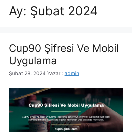
Ay:
Şubat 2024
Cup90 Şifresi Ve Mobil
Uygulama
Şubat 28, 2024
Yazarı:
admin