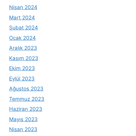
Nisan 2024
Mart 2024
Şubat 2024
Ocak 2024
Aralık 2023
Kasım 2023
Ekim 2023
Eylül 2023
Ağustos 2023
Temmuz 2023
Haziran 2023
Mayıs 2023
Nisan 2023