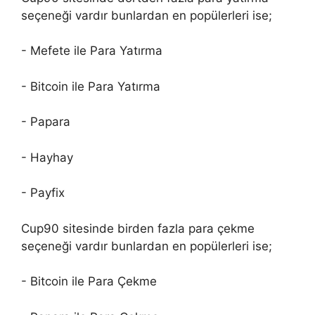
seçeneği vardır bunlardan en popülerleri ise;
- Mefete ile Para Yatırma
- Bitcoin ile Para Yatırma
- Papara
- Hayhay
- Payfix
Cup90 sitesinde birden fazla para çekme
seçeneği vardır bunlardan en popülerleri ise;
- Bitcoin ile Para Çekme