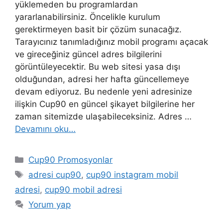
yüklemeden bu programlardan
yararlanabilirsiniz. Öncelikle kurulum
gerektirmeyen basit bir çözüm sunacağız.
Tarayıcınız tanımladığınız mobil programı açacak
ve gireceğiniz güncel adres bilgilerini
görüntüleyecektir. Bu web sitesi yasa dışı
olduğundan, adresi her hafta güncellemeye
devam ediyoruz. Bu nedenle yeni adresinize
ilişkin Cup90 en güncel şikayet bilgilerine her
zaman sitemizde ulaşabileceksiniz. Adres …
Devamını oku…
Kategoriler
Cup90 Promosyonlar
Etiketler
adresi cup90
,
cup90 instagram mobil
adresi
,
cup90 mobil adresi
Yorum yap