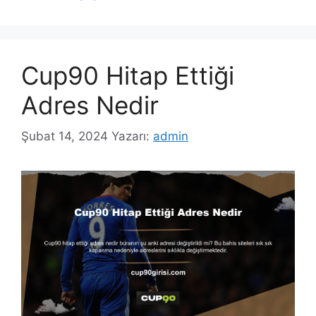
Cup90 Hitap Ettiği
Adres Nedir
Şubat 14, 2024
Yazarı:
admin