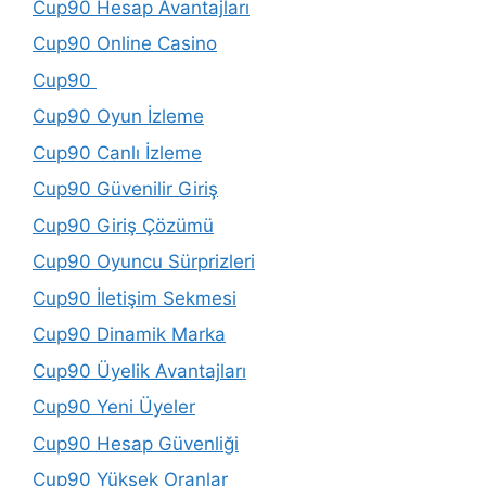
Cup90 Hesap Avantajları
Cup90 Online Casino
Cup90
Cup90 Oyun İzleme
Cup90 Canlı İzleme
Cup90 Güvenilir Giriş
Cup90 Giriş Çözümü
Cup90 Oyuncu Sürprizleri
Cup90 İletişim Sekmesi
Cup90 Dinamik Marka
Cup90 Üyelik Avantajları
Cup90 Yeni Üyeler
Cup90 Hesap Güvenliği
Cup90 Yüksek Oranlar