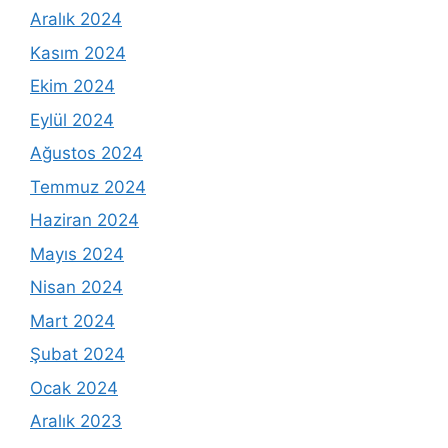
Aralık 2024
Kasım 2024
Ekim 2024
Eylül 2024
Ağustos 2024
Temmuz 2024
Haziran 2024
Mayıs 2024
Nisan 2024
Mart 2024
Şubat 2024
Ocak 2024
Aralık 2023