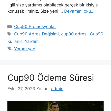
ilgili size yardımcı olabilecek gerçek bir kişiyle
konuşabilirsiniz. Size yeni …
Devamını oku…
Kategoriler
Cup90 Promosyonlar
Etiketler
Cup90 Adres Değişimi
,
cup90 adresi
,
Cup90
Kullanıcı Yardımı
Yorum yap
Cup90 Ödeme Süresi
Eylül 27, 2023
Yazarı:
admin