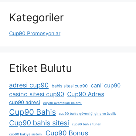
Kategoriler
Cup90 Promosyonlar
Etiket Bulutu
adresi cup90
canli cup90
bahis sitesi cup90
casino sitesi cup90
Cup90 Adres
cup90 adresi
cup90 avantajları nelerdi
Cup90 Bahis
cup90 bahis güvenliği giriş ve üyelik
Cup90 bahis sitesi
cup90 bahis türleri
Cup90 Bonus
cup90 bakiye sistemi