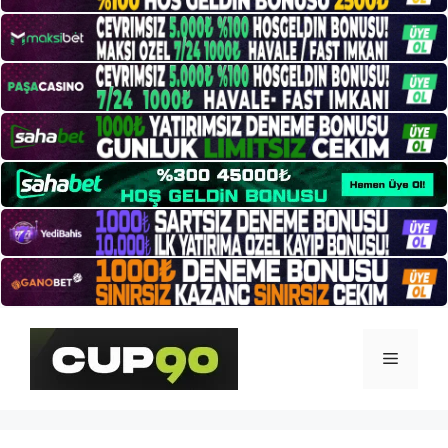
İçeriğe
atla
Menü