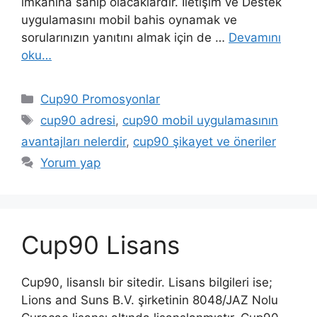
imkanına sahip olacaklardır. İletişim ve Destek
uygulamasını mobil bahis oynamak ve
sorularınızın yanıtını almak için de …
Devamını
oku…
Kategoriler
Cup90 Promosyonlar
Etiketler
cup90 adresi
,
cup90 mobil uygulamasının
avantajları nelerdir
,
cup90 şikayet ve öneriler
Yorum yap
Cup90 Lisans
Cup90, lisanslı bir sitedir. Lisans bilgileri ise;
Lions and Suns B.V. şirketinin 8048/JAZ Nolu