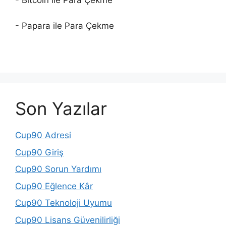
- Bitcoin ile Para Çekme
- Papara ile Para Çekme
Son Yazılar
Cup90 Adresi
Cup90 Giriş
Cup90 Sorun Yardımı
Cup90 Eğlence Kâr
Cup90 Teknoloji Uyumu
Cup90 Lisans Güvenilirliği