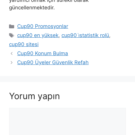
yardımcı olmak için sürekli olarak
güncellenmektedir.
Kategoriler
Cup90 Promosyonlar
Etiketler
cup90 en yüksek
,
cup90 i̇statistik rolü
,
cup90 sitesi
Cup90 Konum Bulma
Cup90 Üyeler Güvenlik Refah
Yorum yapın
Yorum