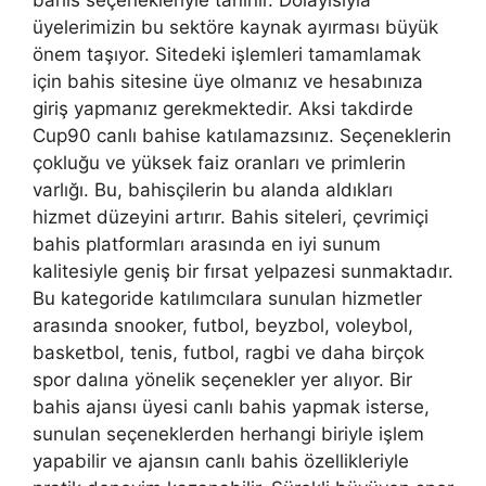
bahis seçenekleriyle tanınır. Dolayısıyla
üyelerimizin bu sektöre kaynak ayırması büyük
önem taşıyor. Sitedeki işlemleri tamamlamak
için bahis sitesine üye olmanız ve hesabınıza
giriş yapmanız gerekmektedir. Aksi takdirde
Cup90 canlı bahise katılamazsınız. Seçeneklerin
çokluğu ve yüksek faiz oranları ve primlerin
varlığı. Bu, bahisçilerin bu alanda aldıkları
hizmet düzeyini artırır. Bahis siteleri, çevrimiçi
bahis platformları arasında en iyi sunum
kalitesiyle geniş bir fırsat yelpazesi sunmaktadır.
Bu kategoride katılımcılara sunulan hizmetler
arasında snooker, futbol, ​​beyzbol, voleybol,
basketbol, ​​tenis, futbol, ​​ragbi ve daha birçok
spor dalına yönelik seçenekler yer alıyor. Bir
bahis ajansı üyesi canlı bahis yapmak isterse,
sunulan seçeneklerden herhangi biriyle işlem
yapabilir ve ajansın canlı bahis özellikleriyle