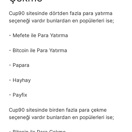
Cup90 sitesinde dörtden fazla para yatırma
seçeneği vardır bunlardan en popülerleri ise;
- Mefete ile Para Yatırma
- Bitcoin ile Para Yatırma
- Papara
- Hayhay
- Payfix
Cup90 sitesinde birden fazla para çekme
seçeneği vardır bunlardan en popülerleri ise;