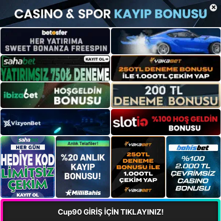
×
Cup90 GİRİŞ İÇİN TIKLAYINIZ!