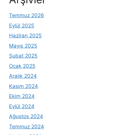
Temmuz 2026
Eylül 2025
Haziran 2025
Mayıs 2025
Şubat 2025
Ocak 2025
Aralık 2024
Kasım 2024
Ekim 2024
Eylül 2024
Ağustos 2024
Temmuz 2024