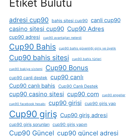
Etiket Bulutu
adresi cup90
canli cup90
bahis sitesi cup90
casino sitesi cup90
Cup90 Adres
cup90 adresi
cup90 avantajları nelerdi
Cup90 Bahis
cup90 bahis güvenliği giriş ve üyelik
Cup90 bahis sitesi
cup90 bahis türleri
Cup90 Bonus
cup90 bakiye sistemi
cup90 canlı
cup90 canli destek
Cup90 canlı bahis
Cup90 Canlı Destek
cup90 casino sitesi
cup90 com
cup90 engeller
cup90 girisi
cup90 giris yap
cup90 facebook hesabı
Cup90 giriş
Cup90 giriş adresi
cup90 giriş sorunları
cup90 giriş yapın
Cup90 Güncel
cup90 güncel adresi