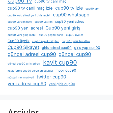
Cup90 Tv
cup90 tv canli maç
cup90 tv izle
cup90 tv canli maç izle
cup90 vpn
cup90 whatsapp
cup90 web sitesi yeni giriş mobil
cup90 yeni adres
cup90 yardım hattı
cup90 yatırım
Cup90 yeni giriş
cup90 yeni adresi
cup90 yeni giriş mobil
cup90 çeşitli bahis
cup90 üyeler
Cup90 üyelik
cup90 üyelik bilgileri
cup90 üyelik fırsatları
Cup90 Şikayet
giris adresi cup90
giris yap cup90
güncel adresi cup90
güncel cup90
kayit cup90
güncel cup90 giriş adresi
mobil cup90
kayıt formu cup90 sorunları sayfası
twitter cup90
müşteri memnuniyeti
yeni adresi cup90
yeni giris cup90
Arşivler