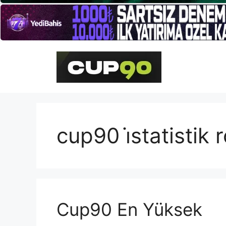
İçeriğe
atla
cup90 i̇statistik r
Cup90 En Yüksek