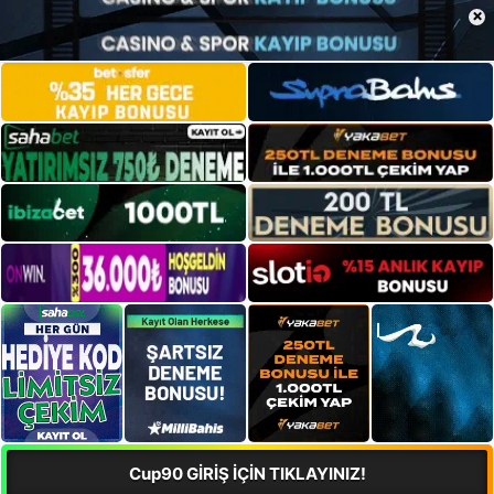
×
Cup90 GİRİŞ İÇİN TIKLAYINIZ!