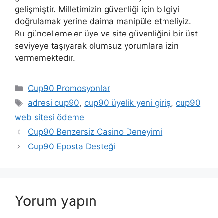
gelişmiştir. Milletimizin güvenliği için bilgiyi
doğrulamak yerine daima manipüle etmeliyiz.
Bu güncellemeler üye ve site güvenliğini bir üst
seviyeye taşıyarak olumsuz yorumlara izin
vermemektedir.
Kategoriler
Cup90 Promosyonlar
Etiketler
adresi cup90
,
cup90 üyelik yeni giriş
,
cup90
web sitesi ödeme
Cup90 Benzersiz Casino Deneyimi
Cup90 Eposta Desteği
Yorum yapın