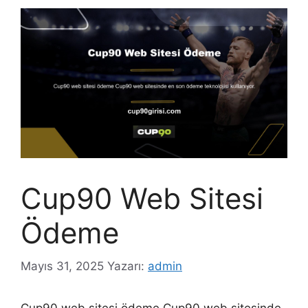
Cup90 Web Sitesi
Ödeme
Mayıs 31, 2025
Yazarı:
admin