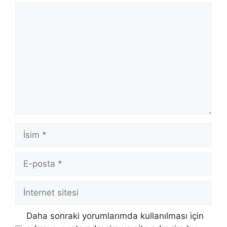
Yorum
İsim
E-
posta
İnternet
sitesi
Daha sonraki yorumlarımda kullanılması için