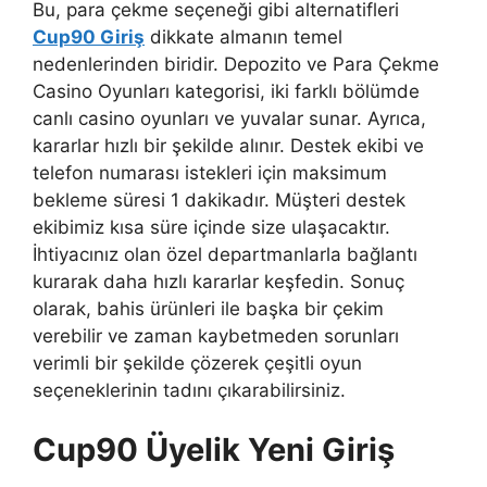
Bu, para çekme seçeneği gibi alternatifleri
Cup90 Giriş
dikkate almanın temel
nedenlerinden biridir. Depozito ve Para Çekme
Casino Oyunları kategorisi, iki farklı bölümde
canlı casino oyunları ve yuvalar sunar. Ayrıca,
kararlar hızlı bir şekilde alınır. Destek ekibi ve
telefon numarası istekleri için maksimum
bekleme süresi 1 dakikadır. Müşteri destek
ekibimiz kısa süre içinde size ulaşacaktır.
İhtiyacınız olan özel departmanlarla bağlantı
kurarak daha hızlı kararlar keşfedin. Sonuç
olarak, bahis ürünleri ile başka bir çekim
verebilir ve zaman kaybetmeden sorunları
verimli bir şekilde çözerek çeşitli oyun
seçeneklerinin tadını çıkarabilirsiniz.
Cup90 Üyelik Yeni Giriş