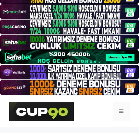
İçeriğe
atla
Menü