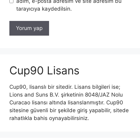
adım, e-posta adresim ve site adresim bu
tarayıcıya kaydedilsin.
Cup90 Lisans
Cup90, lisanslı bir sitedir. Lisans bilgileri ise;
Lions and Suns B.V. şirketinin 8048/JAZ Nolu
Curacao lisansı altında lisanslanmıştır. Cup90
sitesine güvenli bir şekilde giriş yapabilir, sitede
rahatlıkla bahis oynayabilirsiniz.