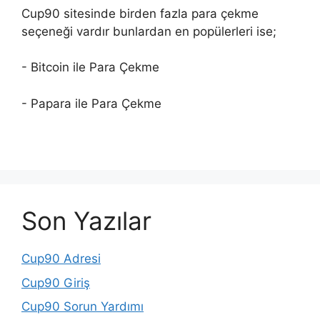
Cup90 sitesinde birden fazla para çekme
seçeneği vardır bunlardan en popülerleri ise;
- Bitcoin ile Para Çekme
- Papara ile Para Çekme
Son Yazılar
Cup90 Adresi
Cup90 Giriş
Cup90 Sorun Yardımı