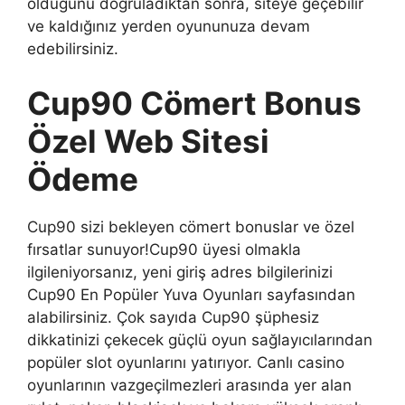
olduğunu doğruladıktan sonra, siteye geçebilir
ve kaldığınız yerden oyununuza devam
edebilirsiniz.
Cup90 Cömert Bonus
Özel Web Sitesi
Ödeme
Cup90 sizi bekleyen cömert bonuslar ve özel
fırsatlar sunuyor!Cup90 üyesi olmakla
ilgileniyorsanız, yeni giriş adres bilgilerinizi
Cup90 En Popüler Yuva Oyunları sayfasından
alabilirsiniz. Çok sayıda Cup90 şüphesiz
dikkatinizi çekecek güçlü oyun sağlayıcılarından
popüler slot oyunlarını yatırıyor. Canlı casino
oyunlarının vazgeçilmezleri arasında yer alan