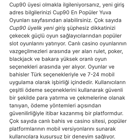
Cup90 üyesi olmakla ilgileniyorsanız, yeni giriş
adres bilgilerinizi Cup90 En Popüler Yuva
Oyunları sayfasından alabilirsiniz. Çok sayıda
Cup90 üyelik yeni giriş
şüphesiz dikkatinizi
çekecek güçlü oyun sağlayıcılarından popüler
slot oyunlarını yatırıyor. Canlı casino oyunlarının
vazgeçilmezleri arasında yer alan rulet, poker,
blackjack ve bakara yüksek oranlı oyun
seçenekleri arasında yer alıyor. Oyunlar ve
bahisler Türk seçenekleriyle ve 7-24 mobil
uygulama olarak işbirliği içindedir. Kullanıcıların
çeşitli ödeme seçeneklerini kullanarak güvenli
bir şekilde para yatırma ve çekmelerine olanak
tanıyan, ödeme yöntemleri açısından
güvenilirliğiyle itibar kazanmış bir platformdur.
Çok sayıda canlı bahis ve casino sitesi, popüler
platformlarının mobil versiyonlarını sunarak
kullanıcılara kusursuz bir deneyim sağlıyor.