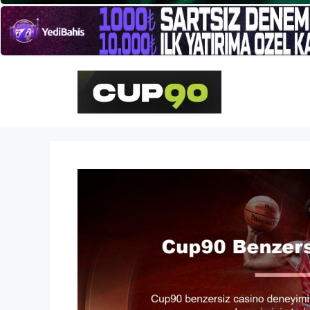
İçeriğe
atla