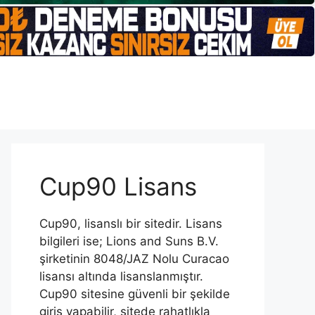
Cup90 Lisans
Cup90, lisanslı bir sitedir. Lisans
bilgileri ise; Lions and Suns B.V.
şirketinin 8048/JAZ Nolu Curacao
lisansı altında lisanslanmıştır.
Cup90 sitesine güvenli bir şekilde
giriş yapabilir, sitede rahatlıkla