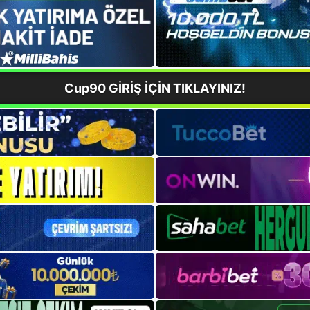
Cup90 GİRİŞ İÇİN TIKLAYINIZ!