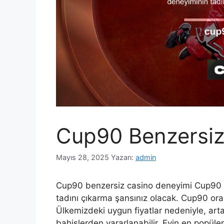
Cup90 Benzersiz
Mayıs 28, 2025
Yazarı:
admin
Cup90 benzersiz casino deneyimi Cup90 ka
tadını çıkarma şansınız olacak. Cup90 oranla
Ülkemizdeki uygun fiyatlar nedeniyle, arta
bahislerden yararlanabilir. Evin en popüler