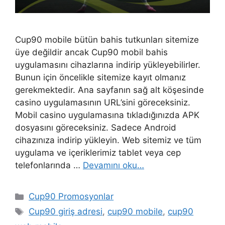
Cup90 mobile bütün bahis tutkunları sitemize
üye değildir ancak Cup90 mobil bahis
uygulamasını cihazlarına indirip yükleyebilirler.
Bunun için öncelikle sitemize kayıt olmanız
gerekmektedir. Ana sayfanın sağ alt köşesinde
casino uygulamasının URL’sini göreceksiniz.
Mobil casino uygulamasına tıkladığınızda APK
dosyasını göreceksiniz. Sadece Android
cihazınıza indirip yükleyin. Web sitemiz ve tüm
uygulama ve içeriklerimiz tablet veya cep
telefonlarında …
Devamını oku…
Kategoriler
Cup90 Promosyonlar
Etiketler
Cup90 giriş adresi
,
cup90 mobile
,
cup90