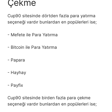
Çekme
Cup90 sitesinde dörtden fazla para yatırma
seçeneği vardır bunlardan en popülerleri ise;
- Mefete ile Para Yatırma
- Bitcoin ile Para Yatırma
- Papara
- Hayhay
- Payfix
Cup90 sitesinde birden fazla para çekme
seçeneği vardır bunlardan en popülerleri ise;