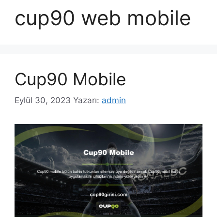
cup90 web mobile
Cup90 Mobile
Eylül 30, 2023
Yazarı:
admin