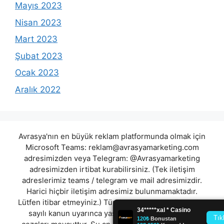
Mayıs 2023
Nisan 2023
Mart 2023
Şubat 2023
Ocak 2023
Aralık 2022
Avrasya'nın en büyük reklam platformunda olmak için
Microsoft Teams:
reklam@avrasyamarketing.com
adresimizden veya Telegram: @Avrasyamarketing
adresimizden irtibat kurabilirsiniz. (Tek iletişim
adreslerimiz teams / telegram ve mail adresimizdir.
Harici hiçbir iletişim adresimiz bulunmamaktadır.
Lütfen itibar etmeyiniz.) Türkiye yasalarına göre 7258
sayılı kanun uyarınca yasa dışı bahis oynamanın