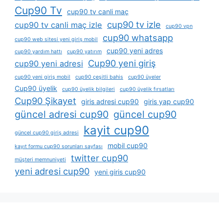
Cup90 Tv
cup90 tv canli maç
cup90 tv izle
cup90 tv canli maç izle
cup90 vpn
cup90 whatsapp
cup90 web sitesi yeni giriş mobil
cup90 yeni adres
cup90 yardım hattı
cup90 yatırım
Cup90 yeni giriş
cup90 yeni adresi
cup90 yeni giriş mobil
cup90 çeşitli bahis
cup90 üyeler
Cup90 üyelik
cup90 üyelik bilgileri
cup90 üyelik fırsatları
Cup90 Şikayet
giris adresi cup90
giris yap cup90
güncel adresi cup90
güncel cup90
kayit cup90
güncel cup90 giriş adresi
mobil cup90
kayıt formu cup90 sorunları sayfası
twitter cup90
müşteri memnuniyeti
yeni adresi cup90
yeni giris cup90