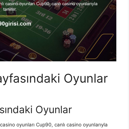
yfasındaki Oyunlar
sındaki Oyunlar
asino oyunları Cup90, canlı casino oyunlarıyla