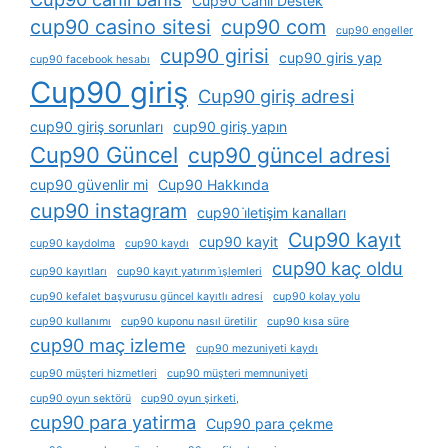
Cup90 Canlı Destek
cup90 casino sitesi
cup90 com
cup90 engeller
cup90 girisi
cup90 giris yap
cup90 facebook hesabı
Cup90 giriş
Cup90 giriş adresi
cup90 giriş sorunları
cup90 giriş yapın
Cup90 Güncel
cup90 güncel adresi
cup90 güvenlir mi
Cup90 Hakkında
cup90 instagram
cup90 i̇letişim kanalları
Cup90 kayıt
cup90 kayit
cup90 kaydolma
cup90 kaydı
cup90 kaç oldu
cup90 kayıtları
cup90 kayıt yatırım i̇şlemleri
cup90 kefalet başvurusu güncel kayıtlı adresi
cup90 kolay yolu
cup90 kullanımı
cup90 kuponu nasıl üretilir
cup90 kısa süre
cup90 maç izleme
cup90 mezuniyeti kaydı
cup90 müşteri hizmetleri
cup90 müşteri memnuniyeti
cup90 oyun sektörü
cup90 oyun şirketi,
cup90 para yatirma
Cup90 para çekme