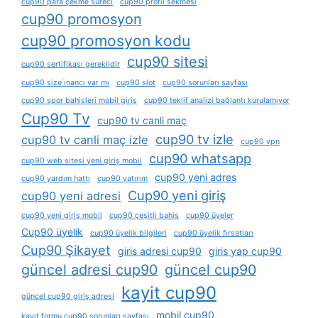
cup90 para çekme süreci
cup90 profil sekmesi
cup90 promosyon
cup90 promosyon kodu
cup90 sitesi
cup90 sertifikası gereklidir
cup90 size i̇nancı var mı
cup90 slot
cup90 sorunları sayfası
cup90 spor bahisleri mobil giriş
cup90 teklif analizi bağlantı kurulamıyor
Cup90 Tv
cup90 tv canli maç
cup90 tv izle
cup90 tv canli maç izle
cup90 vpn
cup90 whatsapp
cup90 web sitesi yeni giriş mobil
cup90 yeni adres
cup90 yardım hattı
cup90 yatırım
Cup90 yeni giriş
cup90 yeni adresi
cup90 yeni giriş mobil
cup90 çeşitli bahis
cup90 üyeler
Cup90 üyelik
cup90 üyelik bilgileri
cup90 üyelik fırsatları
Cup90 Şikayet
giris adresi cup90
giris yap cup90
güncel adresi cup90
güncel cup90
kayit cup90
güncel cup90 giriş adresi
mobil cup90
kayıt formu cup90 sorunları sayfası