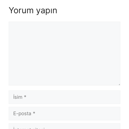
Yorum yapın
Yorum
İsim
E-
posta
İnternet