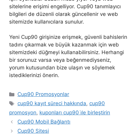
sitelerine erişimi engelliyor. Cup90 tanımlayıcı
bilgileri de düzenli olarak güncellenir ve web
sitemizde kullanıcılara sunulur.
Yeni Cup90 girişinize erişmek, güvenli bahislerin
tadını çıkarmak ve büyük kazanmak için web
sitemizdeki düğmeyi kullanabilirsiniz. Herhangi
bir sorunuz varsa veya beğenmediyseniz,
yorum kutusundan bize ulaşın ve söylemek
istediklerinizi önerin.
Kategoriler
Cup90 Promosyonlar
Etiketler
cup90 kayıt süreci hakkında
,
cup90
promosyon
,
kuponları cup90 i̇le birleştirin
Cup90 Mobil Bağlantı
Cup90 Sitesi