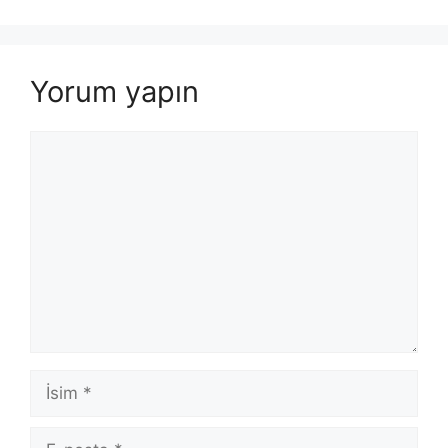
Yorum yapın
Yorum
İsim
E-