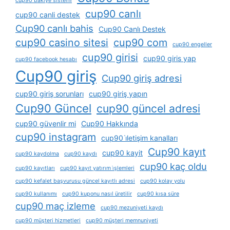
cup90 bakiye sistemi
cup90 canlı
cup90 canli destek
Cup90 canlı bahis
Cup90 Canlı Destek
cup90 casino sitesi
cup90 com
cup90 engeller
cup90 girisi
cup90 giris yap
cup90 facebook hesabı
Cup90 giriş
Cup90 giriş adresi
cup90 giriş sorunları
cup90 giriş yapın
Cup90 Güncel
cup90 güncel adresi
cup90 güvenlir mi
Cup90 Hakkında
cup90 instagram
cup90 i̇letişim kanalları
Cup90 kayıt
cup90 kayit
cup90 kaydolma
cup90 kaydı
cup90 kaç oldu
cup90 kayıtları
cup90 kayıt yatırım i̇şlemleri
cup90 kefalet başvurusu güncel kayıtlı adresi
cup90 kolay yolu
cup90 kullanımı
cup90 kuponu nasıl üretilir
cup90 kısa süre
cup90 maç izleme
cup90 mezuniyeti kaydı
cup90 müşteri hizmetleri
cup90 müşteri memnuniyeti