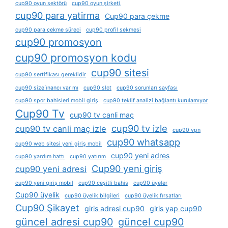
cup90 oyun sektörü
cup90 oyun şirketi,
cup90 para yatirma
Cup90 para çekme
cup90 para çekme süreci
cup90 profil sekmesi
cup90 promosyon
cup90 promosyon kodu
cup90 sitesi
cup90 sertifikası gereklidir
cup90 size i̇nancı var mı
cup90 slot
cup90 sorunları sayfası
cup90 spor bahisleri mobil giriş
cup90 teklif analizi bağlantı kurulamıyor
Cup90 Tv
cup90 tv canli maç
cup90 tv izle
cup90 tv canli maç izle
cup90 vpn
cup90 whatsapp
cup90 web sitesi yeni giriş mobil
cup90 yeni adres
cup90 yardım hattı
cup90 yatırım
Cup90 yeni giriş
cup90 yeni adresi
cup90 yeni giriş mobil
cup90 çeşitli bahis
cup90 üyeler
Cup90 üyelik
cup90 üyelik bilgileri
cup90 üyelik fırsatları
Cup90 Şikayet
giris adresi cup90
giris yap cup90
güncel adresi cup90
güncel cup90