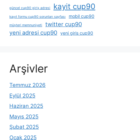
kayit cup90
güncel cup90 giriş adresi
mobil cup90
kayıt formu cup90 sorunları sayfası
twitter cup90
müşteri memnuniyeti
yeni adresi cup90
yeni giris cup90
Arşivler
Temmuz 2026
Eylül 2025
Haziran 2025
Mayıs 2025
Şubat 2025
Ocak 2025