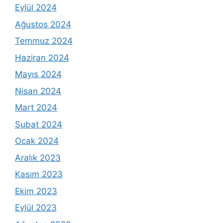
Eylül 2024
Ağustos 2024
Temmuz 2024
Haziran 2024
Mayıs 2024
Nisan 2024
Mart 2024
Şubat 2024
Ocak 2024
Aralık 2023
Kasım 2023
Ekim 2023
Eylül 2023