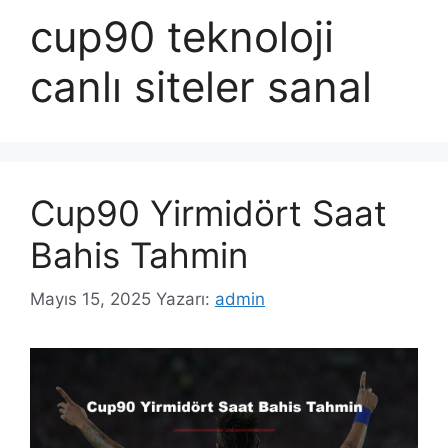
cup90 teknoloji
canlı siteler sanal
Cup90 Yirmidört Saat
Bahis Tahmin
Mayıs 15, 2025
Yazarı:
admin