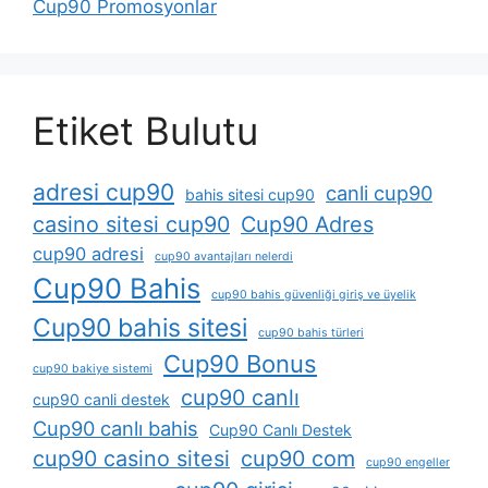
Cup90 Promosyonlar
Etiket Bulutu
adresi cup90
canli cup90
bahis sitesi cup90
casino sitesi cup90
Cup90 Adres
cup90 adresi
cup90 avantajları nelerdi
Cup90 Bahis
cup90 bahis güvenliği giriş ve üyelik
Cup90 bahis sitesi
cup90 bahis türleri
Cup90 Bonus
cup90 bakiye sistemi
cup90 canlı
cup90 canli destek
Cup90 canlı bahis
Cup90 Canlı Destek
cup90 casino sitesi
cup90 com
cup90 engeller