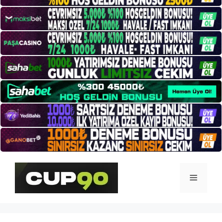
İçeriğe
atla
Menü