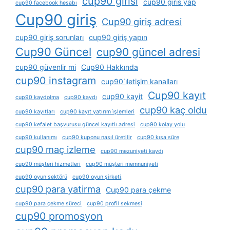
cup90 girisi
cup90 giris yap
cup90 facebook hesabı
Cup90 giriş
Cup90 giriş adresi
cup90 giriş sorunları
cup90 giriş yapın
Cup90 Güncel
cup90 güncel adresi
cup90 güvenlir mi
Cup90 Hakkında
cup90 instagram
cup90 i̇letişim kanalları
Cup90 kayıt
cup90 kayit
cup90 kaydolma
cup90 kaydı
cup90 kaç oldu
cup90 kayıtları
cup90 kayıt yatırım i̇şlemleri
cup90 kefalet başvurusu güncel kayıtlı adresi
cup90 kolay yolu
cup90 kullanımı
cup90 kuponu nasıl üretilir
cup90 kısa süre
cup90 maç izleme
cup90 mezuniyeti kaydı
cup90 müşteri hizmetleri
cup90 müşteri memnuniyeti
cup90 oyun sektörü
cup90 oyun şirketi,
cup90 para yatirma
Cup90 para çekme
cup90 para çekme süreci
cup90 profil sekmesi
cup90 promosyon