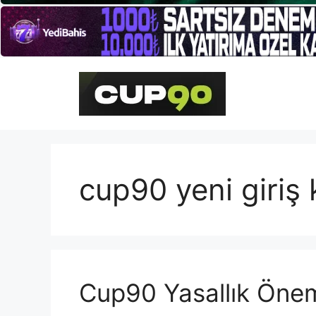
İçeriğe
atla
cup90 yeni giriş 
Cup90 Yasallık Öne