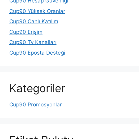
Cup90 Hesap Güvenliği
Cup90 Yüksek Oranlar
Cup90 Canlı Katılım
Cup90 Erişim
Cup90 Tv Kanalları
Cup90 Eposta Desteği
Kategoriler
Cup90 Promosyonlar