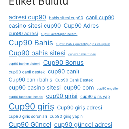
Etiket Bulutu
adresi cup90
canli cup90
bahis sitesi cup90
casino sitesi cup90
Cup90 Adres
cup90 adresi
cup90 avantajları nelerdi
Cup90 Bahis
cup90 bahis güvenliği giriş ve üyelik
Cup90 bahis sitesi
cup90 bahis türleri
Cup90 Bonus
cup90 bakiye sistemi
cup90 canlı
cup90 canli destek
Cup90 canlı bahis
Cup90 Canlı Destek
cup90 casino sitesi
cup90 com
cup90 engeller
cup90 girisi
cup90 giris yap
cup90 facebook hesabı
Cup90 giriş
Cup90 giriş adresi
cup90 giriş sorunları
cup90 giriş yapın
Cup90 Güncel
cup90 güncel adresi