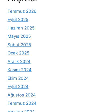
Temmuz 2026
Eylül 2025
Haziran 2025
Mayıs 2025
Şubat 2025
Ocak 2025
Aralık 2024
Kasım 2024
Ekim 2024
Eylül 2024
Ağustos 2024
Temmuz 2024
Haziran 2024