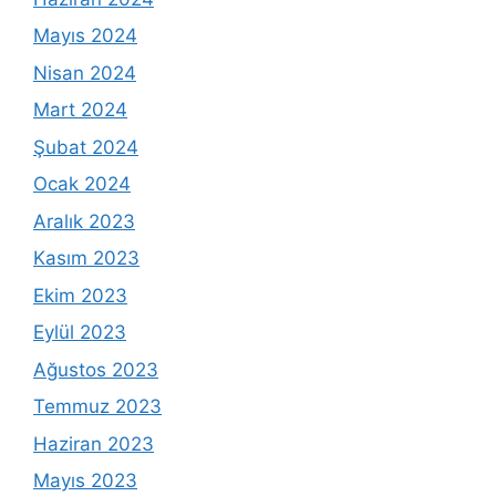
Mayıs 2024
Nisan 2024
Mart 2024
Şubat 2024
Ocak 2024
Aralık 2023
Kasım 2023
Ekim 2023
Eylül 2023
Ağustos 2023
Temmuz 2023
Haziran 2023
Mayıs 2023