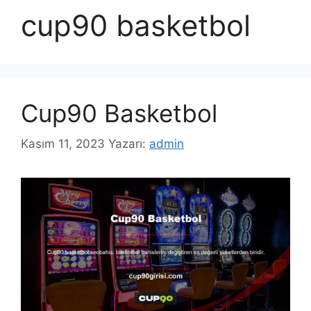
cup90 basketbol
Cup90 Basketbol
Kasım 11, 2023
Yazarı:
admin