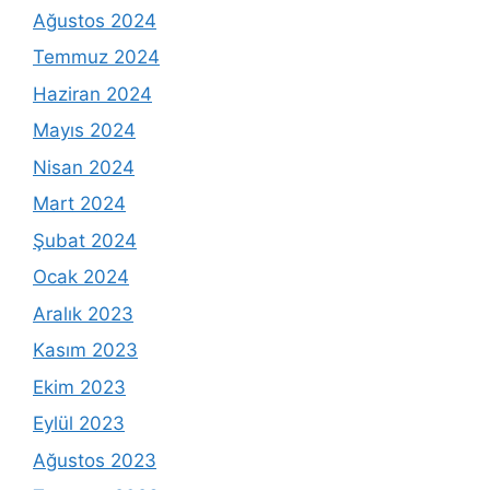
Ağustos 2024
Temmuz 2024
Haziran 2024
Mayıs 2024
Nisan 2024
Mart 2024
Şubat 2024
Ocak 2024
Aralık 2023
Kasım 2023
Ekim 2023
Eylül 2023
Ağustos 2023