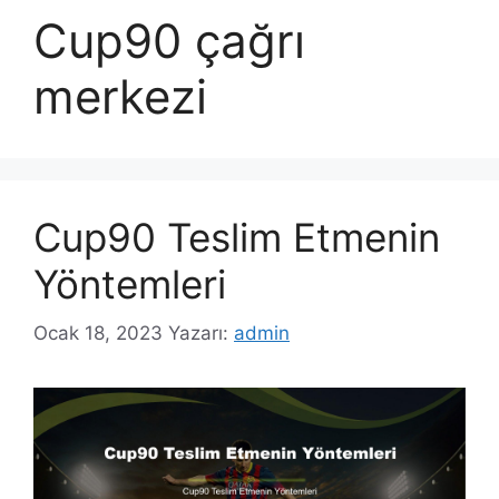
Cup90 çağrı
merkezi
Cup90 Teslim Etmenin
Yöntemleri
Ocak 18, 2023
Yazarı:
admin