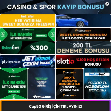
×
Cup90 GİRİŞ İÇİN TIKLAYINIZ!