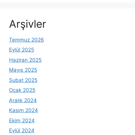
Arşivler
Temmuz 2026
Eylül 2025
Haziran 2025
Mayıs 2025
Şubat 2025
Ocak 2025
Aralık 2024
Kasım 2024
Ekim 2024
Eylül 2024