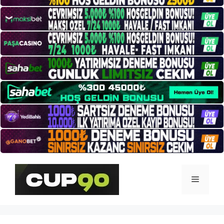
İçeriğe
atla
Menü