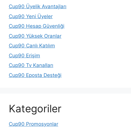
Cup90 Üyelik Avantajları
Cup90 Yeni Üyeler
Cup90 Hesap Güvenliği
Cup90 Yüksek Oranlar
Cup90 Canlı Katılım
Cup90 Erişim
Cup90 Tv Kanalları
Cup90 Eposta Desteği
Kategoriler
Cup90 Promosyonlar