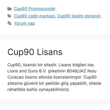
Kategoriler
Cup90 Promosyonlar
Etiketler
Cup90 çağrı merkezi
,
Cup90 teslim etmenin
Yorum yap
Cup90 Lisans
Cup90, lisanslı bir sitedir. Lisans bilgileri ise;
Lions and Suns B.V. şirketinin 8048/JAZ Nolu
Curacao lisansı altında lisanslanmıştır. Cup90
sitesine güvenli bir şekilde giriş yapabilir, sitede
rahatlıkla bahis oynayabilirsiniz.