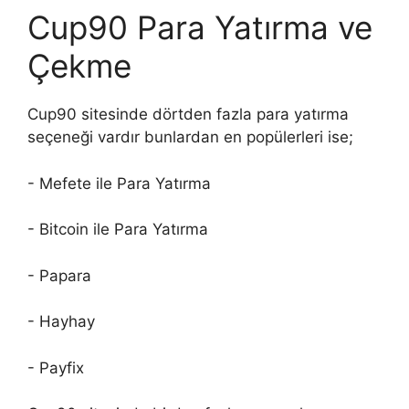
Cup90 Para Yatırma ve
Çekme
Cup90 sitesinde dörtden fazla para yatırma
seçeneği vardır bunlardan en popülerleri ise;
- Mefete ile Para Yatırma
- Bitcoin ile Para Yatırma
- Papara
- Hayhay
- Payfix