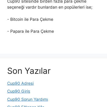
Cup90 sitesinde birden fazla para çekme
seçeneği vardır bunlardan en popülerleri ise;
- Bitcoin ile Para Çekme
- Papara ile Para Çekme
Son Yazılar
Cup90 Adresi
Cup90 Giriş
Cup90 Sorun Yardımı