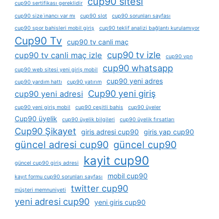
cup90 sitesi
cup90 sertifikası gereklidir
cup90 size i̇nancı var mı
cup90 slot
cup90 sorunları sayfası
cup90 spor bahisleri mobil giriş
cup90 teklif analizi bağlantı kurulamıyor
Cup90 Tv
cup90 tv canli maç
cup90 tv izle
cup90 tv canli maç izle
cup90 vpn
cup90 whatsapp
cup90 web sitesi yeni giriş mobil
cup90 yeni adres
cup90 yardım hattı
cup90 yatırım
Cup90 yeni giriş
cup90 yeni adresi
cup90 yeni giriş mobil
cup90 çeşitli bahis
cup90 üyeler
Cup90 üyelik
cup90 üyelik bilgileri
cup90 üyelik fırsatları
Cup90 Şikayet
giris adresi cup90
giris yap cup90
güncel adresi cup90
güncel cup90
kayit cup90
güncel cup90 giriş adresi
mobil cup90
kayıt formu cup90 sorunları sayfası
twitter cup90
müşteri memnuniyeti
yeni adresi cup90
yeni giris cup90