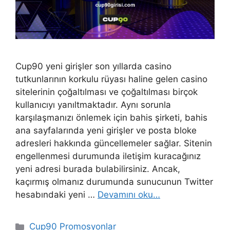
Cup90 yeni girişler son yıllarda casino
tutkunlarının korkulu rüyası haline gelen casino
sitelerinin çoğaltılması ve çoğaltılması birçok
kullanıcıyı yanıltmaktadır. Aynı sorunla
karşılaşmanızı önlemek için bahis şirketi, bahis
ana sayfalarında yeni girişler ve posta bloke
adresleri hakkında güncellemeler sağlar. Sitenin
engellenmesi durumunda iletişim kuracağınız
yeni adresi burada bulabilirsiniz. Ancak,
kaçırmış olmanız durumunda sunucunun Twitter
hesabındaki yeni …
Devamını oku…
Kategoriler
Cup90 Promosyonlar