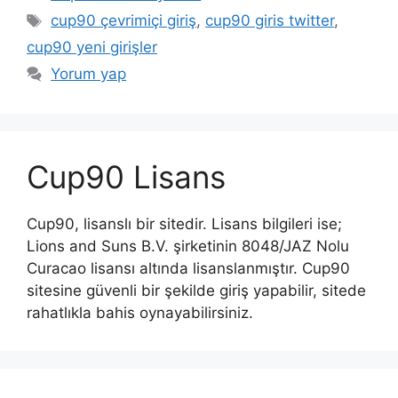
Etiketler
cup90 çevrimiçi giriş
,
cup90 giris twitter
,
cup90 yeni girişler
Yorum yap
Cup90 Lisans
Cup90, lisanslı bir sitedir. Lisans bilgileri ise;
Lions and Suns B.V. şirketinin 8048/JAZ Nolu
Curacao lisansı altında lisanslanmıştır. Cup90
sitesine güvenli bir şekilde giriş yapabilir, sitede
rahatlıkla bahis oynayabilirsiniz.