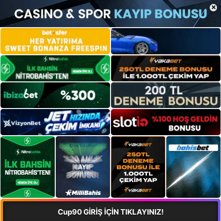
×
Cup90 GİRİŞ İÇİN TIKLAYINIZ!