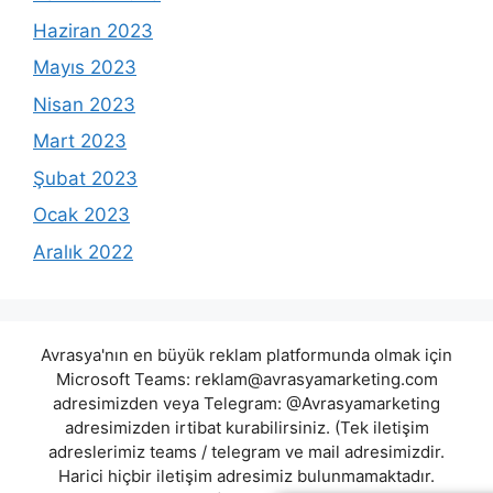
Haziran 2023
Mayıs 2023
Nisan 2023
Mart 2023
Şubat 2023
Ocak 2023
Aralık 2022
Avrasya'nın en büyük reklam platformunda olmak için
Microsoft Teams:
reklam@avrasyamarketing.com
adresimizden veya Telegram: @Avrasyamarketing
adresimizden irtibat kurabilirsiniz. (Tek iletişim
adreslerimiz teams / telegram ve mail adresimizdir.
Harici hiçbir iletişim adresimiz bulunmamaktadır.