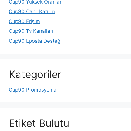
Cup90 Yüksek Oranlar
Cup90 Canlı Katılım
Cup90 Erişim
Cup90 Tv Kanalları
Cup90 Eposta Desteği
Kategoriler
Cup90 Promosyonlar
Etiket Bulutu