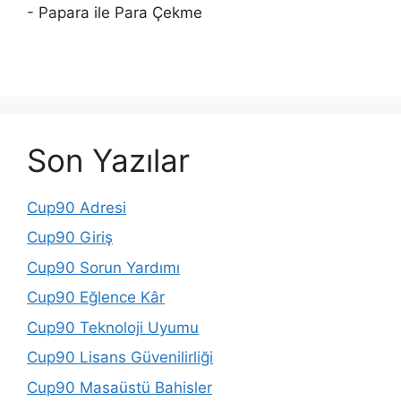
- Papara ile Para Çekme
Son Yazılar
Cup90 Adresi
Cup90 Giriş
Cup90 Sorun Yardımı
Cup90 Eğlence Kâr
Cup90 Teknoloji Uyumu
Cup90 Lisans Güvenilirliği
Cup90 Masaüstü Bahisler