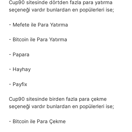
Cup90 sitesinde dörtden fazla para yatırma
seçeneği vardır bunlardan en popülerleri ise;
- Mefete ile Para Yatırma
- Bitcoin ile Para Yatırma
- Papara
- Hayhay
- Payfix
Cup90 sitesinde birden fazla para çekme
seçeneği vardır bunlardan en popülerleri ise;
- Bitcoin ile Para Çekme