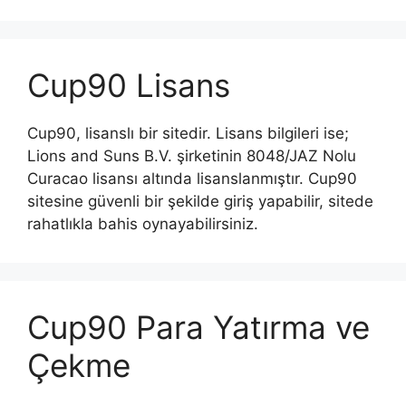
Cup90 Lisans
Cup90, lisanslı bir sitedir. Lisans bilgileri ise;
Lions and Suns B.V. şirketinin 8048/JAZ Nolu
Curacao lisansı altında lisanslanmıştır. Cup90
sitesine güvenli bir şekilde giriş yapabilir, sitede
rahatlıkla bahis oynayabilirsiniz.
Cup90 Para Yatırma ve
Çekme