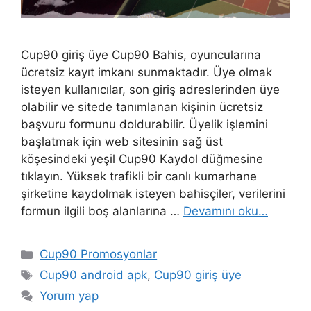
Cup90 giriş üye Cup90 Bahis, oyuncularına
ücretsiz kayıt imkanı sunmaktadır. Üye olmak
isteyen kullanıcılar, son giriş adreslerinden üye
olabilir ve sitede tanımlanan kişinin ücretsiz
başvuru formunu doldurabilir. Üyelik işlemini
başlatmak için web sitesinin sağ üst
köşesindeki yeşil Cup90 Kaydol düğmesine
tıklayın. Yüksek trafikli bir canlı kumarhane
şirketine kaydolmak isteyen bahisçiler, verilerini
formun ilgili boş alanlarına …
Devamını oku…
Kategoriler
Cup90 Promosyonlar
Etiketler
Cup90 android apk
,
Cup90 giriş üye
Yorum yap