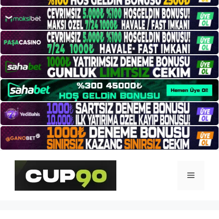
İçeriğe
atla
Menü