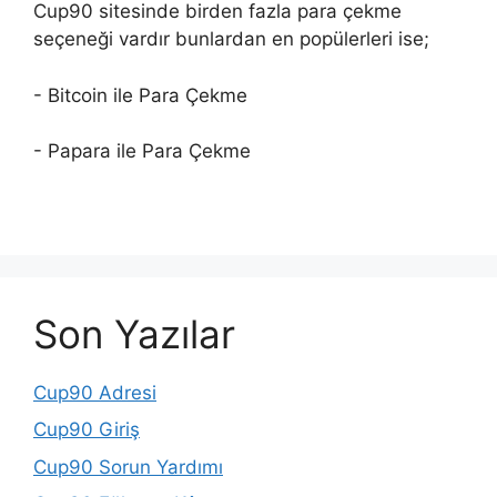
Cup90 sitesinde birden fazla para çekme
seçeneği vardır bunlardan en popülerleri ise;
- Bitcoin ile Para Çekme
- Papara ile Para Çekme
Son Yazılar
Cup90 Adresi
Cup90 Giriş
Cup90 Sorun Yardımı