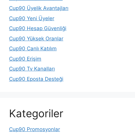
Cup90 Üyelik Avantajları
Cup90 Yeni Üyeler
Cup90 Hesap Güvenliği
Cup90 Yüksek Oranlar
Cup90 Canlı Katılım
Cup90 Erişim
Cup90 Tv Kanalları
Cup90 Eposta Desteği
Kategoriler
Cup90 Promosyonlar