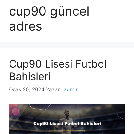
cup90 güncel
adres
Cup90 Lisesi Futbol
Bahisleri
Ocak 20, 2024
Yazarı:
admin