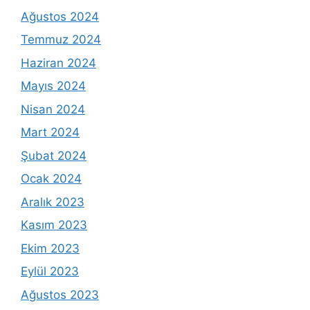
Ağustos 2024
Temmuz 2024
Haziran 2024
Mayıs 2024
Nisan 2024
Mart 2024
Şubat 2024
Ocak 2024
Aralık 2023
Kasım 2023
Ekim 2023
Eylül 2023
Ağustos 2023