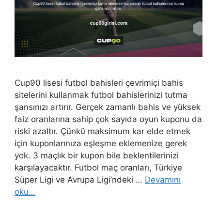
Cup90 lisesi futbol bahisleri çevrimiçi bahis
sitelerini kullanmak futbol bahislerinizi tutma
şansınızı artırır. Gerçek zamanlı bahis ve yüksek
faiz oranlarına sahip çok sayıda oyun kuponu da
riski azaltır. Çünkü maksimum kar elde etmek
için kuponlarınıza eşleşme eklemenize gerek
yok. 3 maçlık bir kupon bile beklentilerinizi
karşılayacaktır. Futbol maç oranları, Türkiye
Süper Ligi ve Avrupa Ligi’ndeki …
Devamını
oku…