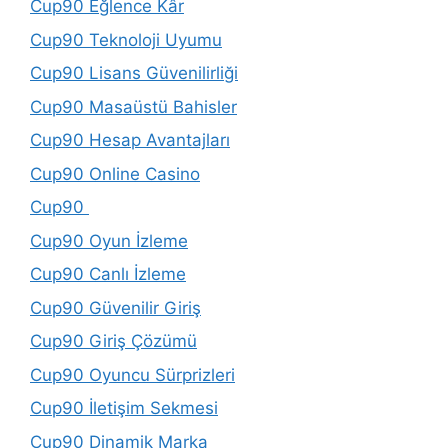
Cup90 Eğlence Kâr
Cup90 Teknoloji Uyumu
Cup90 Lisans Güvenilirliği
Cup90 Masaüstü Bahisler
Cup90 Hesap Avantajları
Cup90 Online Casino
Cup90
Cup90 Oyun İzleme
Cup90 Canlı İzleme
Cup90 Güvenilir Giriş
Cup90 Giriş Çözümü
Cup90 Oyuncu Sürprizleri
Cup90 İletişim Sekmesi
Cup90 Dinamik Marka