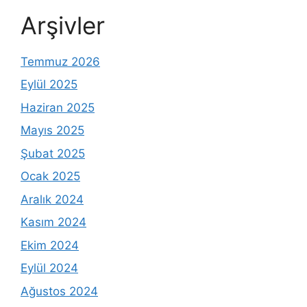
Arşivler
Temmuz 2026
Eylül 2025
Haziran 2025
Mayıs 2025
Şubat 2025
Ocak 2025
Aralık 2024
Kasım 2024
Ekim 2024
Eylül 2024
Ağustos 2024