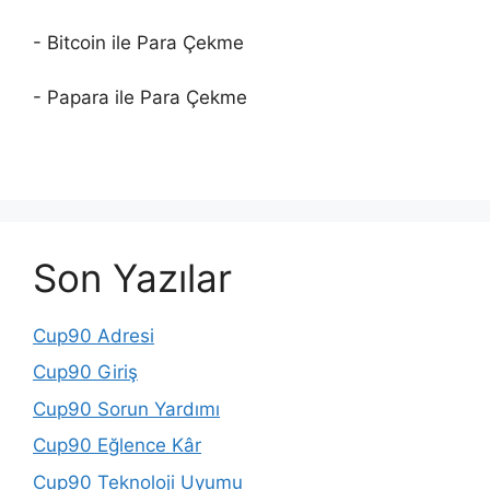
- Bitcoin ile Para Çekme
- Papara ile Para Çekme
Son Yazılar
Cup90 Adresi
Cup90 Giriş
Cup90 Sorun Yardımı
Cup90 Eğlence Kâr
Cup90 Teknoloji Uyumu