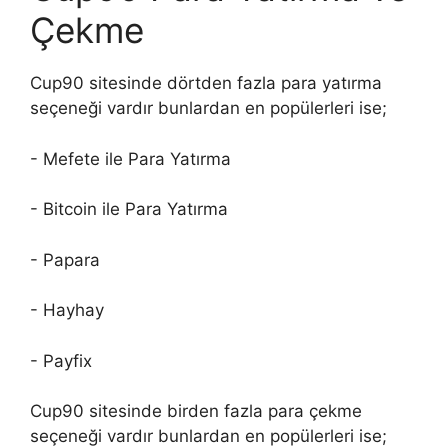
Çekme
Cup90 sitesinde dörtden fazla para yatırma
seçeneği vardır bunlardan en popülerleri ise;
- Mefete ile Para Yatırma
- Bitcoin ile Para Yatırma
- Papara
- Hayhay
- Payfix
Cup90 sitesinde birden fazla para çekme
seçeneği vardır bunlardan en popülerleri ise;