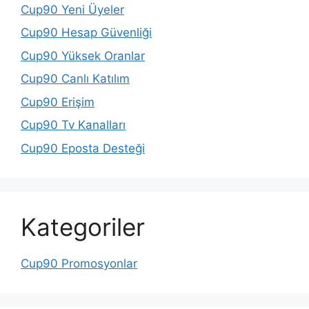
Cup90 Yeni Üyeler
Cup90 Hesap Güvenliği
Cup90 Yüksek Oranlar
Cup90 Canlı Katılım
Cup90 Erişim
Cup90 Tv Kanalları
Cup90 Eposta Desteği
Kategoriler
Cup90 Promosyonlar