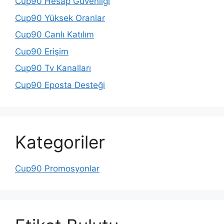
Cup90 Hesap Güvenliği
Cup90 Yüksek Oranlar
Cup90 Canlı Katılım
Cup90 Erişim
Cup90 Tv Kanalları
Cup90 Eposta Desteği
Kategoriler
Cup90 Promosyonlar