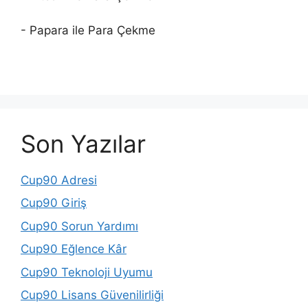
- Papara ile Para Çekme
Son Yazılar
Cup90 Adresi
Cup90 Giriş
Cup90 Sorun Yardımı
Cup90 Eğlence Kâr
Cup90 Teknoloji Uyumu
Cup90 Lisans Güvenilirliği