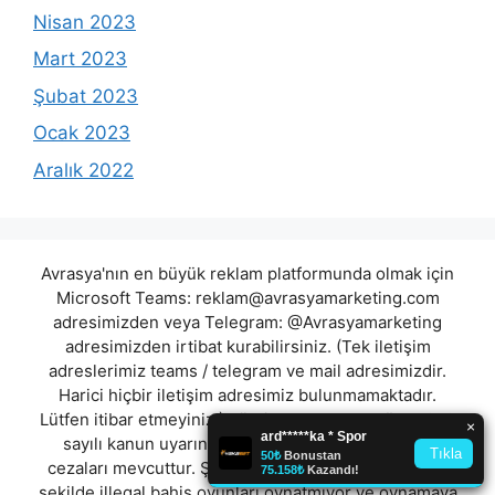
Nisan 2023
Mart 2023
Şubat 2023
Ocak 2023
Aralık 2022
Avrasya'nın en büyük reklam platformunda olmak için
Microsoft Teams:
reklam@avrasyamarketing.com
adresimizden veya Telegram: @Avrasyamarketing
adresimizden irtibat kurabilirsiniz. (Tek iletişim
adreslerimiz teams / telegram ve mail adresimizdir.
Harici hiçbir iletişim adresimiz bulunmamaktadır.
Lütfen itibar etmeyiniz.) Türkiye yasalarına göre 7258
sayılı kanun uyarınca yasa dışı bahis oynamanın
cezaları mevcuttur. Şu an bulunduğunuz site hiç bir
şekilde illegal bahis oyunları oynatmıyor ve oynamaya