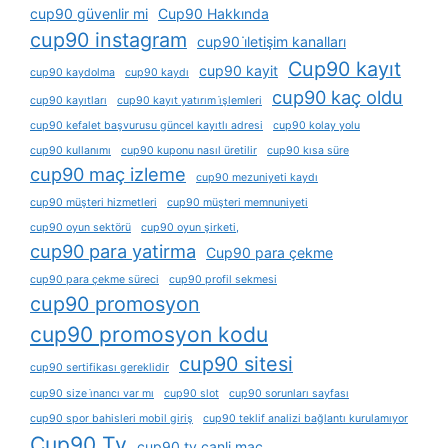
cup90 güvenlir mi
Cup90 Hakkında
cup90 instagram
cup90 i̇letişim kanalları
Cup90 kayıt
cup90 kayit
cup90 kaydolma
cup90 kaydı
cup90 kaç oldu
cup90 kayıtları
cup90 kayıt yatırım i̇şlemleri
cup90 kefalet başvurusu güncel kayıtlı adresi
cup90 kolay yolu
cup90 kullanımı
cup90 kuponu nasıl üretilir
cup90 kısa süre
cup90 maç izleme
cup90 mezuniyeti kaydı
cup90 müşteri hizmetleri
cup90 müşteri memnuniyeti
cup90 oyun sektörü
cup90 oyun şirketi,
cup90 para yatirma
Cup90 para çekme
cup90 para çekme süreci
cup90 profil sekmesi
cup90 promosyon
cup90 promosyon kodu
cup90 sitesi
cup90 sertifikası gereklidir
cup90 size i̇nancı var mı
cup90 slot
cup90 sorunları sayfası
cup90 spor bahisleri mobil giriş
cup90 teklif analizi bağlantı kurulamıyor
Cup90 Tv
cup90 tv canli maç