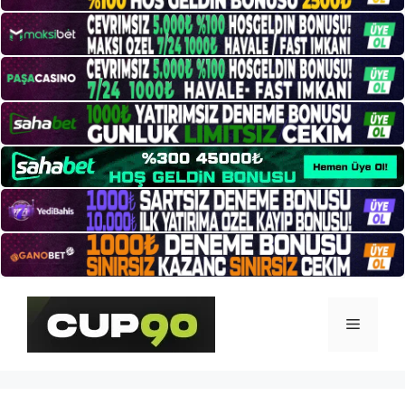
İçeriğe
atla
Menü