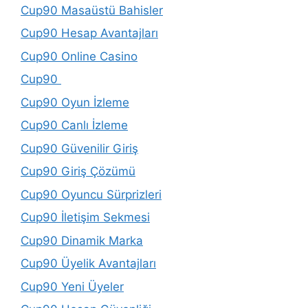
Cup90 Masaüstü Bahisler
Cup90 Hesap Avantajları
Cup90 Online Casino
Cup90
Cup90 Oyun İzleme
Cup90 Canlı İzleme
Cup90 Güvenilir Giriş
Cup90 Giriş Çözümü
Cup90 Oyuncu Sürprizleri
Cup90 İletişim Sekmesi
Cup90 Dinamik Marka
Cup90 Üyelik Avantajları
Cup90 Yeni Üyeler