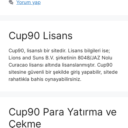
Yorum yap
Cup90 Lisans
Cup90, lisanslı bir sitedir. Lisans bilgileri ise;
Lions and Suns B.V. şirketinin 8048/JAZ Nolu
Curacao lisansı altında lisanslanmıştır. Cup90
sitesine güvenli bir şekilde giriş yapabilir, sitede
rahatlıkla bahis oynayabilirsiniz.
Cup90 Para Yatırma ve
Çekme