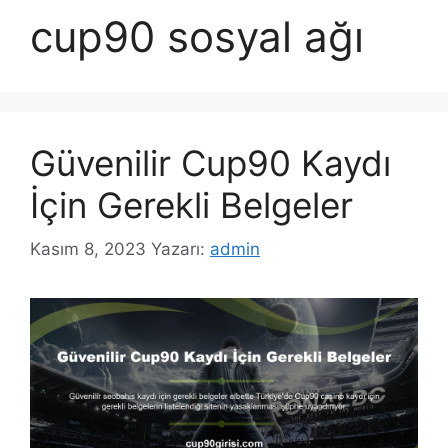
cup90 sosyal ağı
Güvenilir Cup90 Kaydı
İçin Gerekli Belgeler
Kasım 8, 2023
Yazarı:
admin