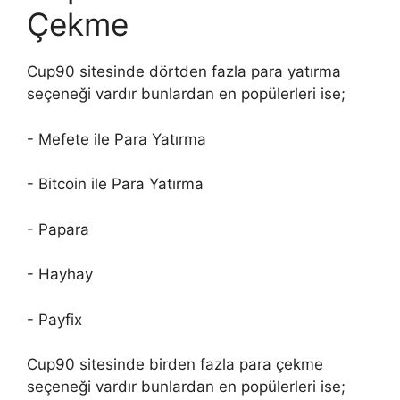
Çekme
Cup90 sitesinde dörtden fazla para yatırma
seçeneği vardır bunlardan en popülerleri ise;
- Mefete ile Para Yatırma
- Bitcoin ile Para Yatırma
- Papara
- Hayhay
- Payfix
Cup90 sitesinde birden fazla para çekme
seçeneği vardır bunlardan en popülerleri ise;