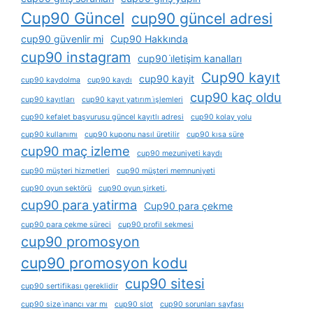
Cup90 Güncel
cup90 güncel adresi
cup90 güvenlir mi
Cup90 Hakkında
cup90 instagram
cup90 i̇letişim kanalları
Cup90 kayıt
cup90 kayit
cup90 kaydolma
cup90 kaydı
cup90 kaç oldu
cup90 kayıtları
cup90 kayıt yatırım i̇şlemleri
cup90 kefalet başvurusu güncel kayıtlı adresi
cup90 kolay yolu
cup90 kullanımı
cup90 kuponu nasıl üretilir
cup90 kısa süre
cup90 maç izleme
cup90 mezuniyeti kaydı
cup90 müşteri hizmetleri
cup90 müşteri memnuniyeti
cup90 oyun sektörü
cup90 oyun şirketi,
cup90 para yatirma
Cup90 para çekme
cup90 para çekme süreci
cup90 profil sekmesi
cup90 promosyon
cup90 promosyon kodu
cup90 sitesi
cup90 sertifikası gereklidir
cup90 size i̇nancı var mı
cup90 slot
cup90 sorunları sayfası