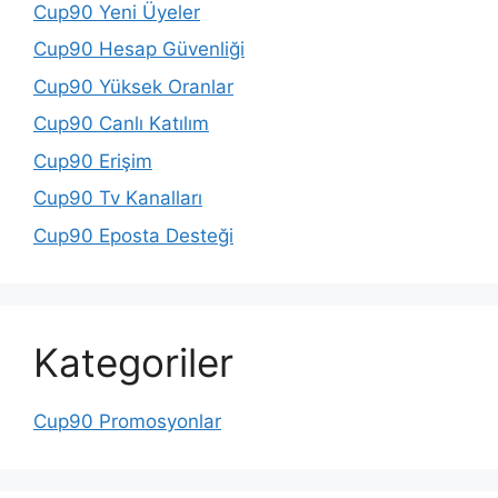
Cup90 Yeni Üyeler
Cup90 Hesap Güvenliği
Cup90 Yüksek Oranlar
Cup90 Canlı Katılım
Cup90 Erişim
Cup90 Tv Kanalları
Cup90 Eposta Desteği
Kategoriler
Cup90 Promosyonlar