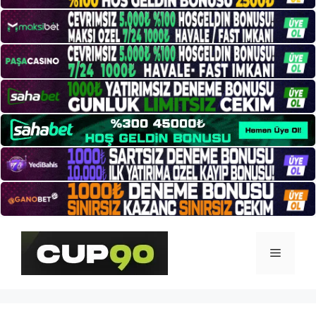
İçeriğe
atla
Menü