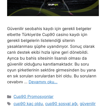
Güvenilir seobahis kaydı için gerekli belgeler
elbette Türkiye’de Cup90 casino kaydı için
gerekli belgelerin listelendiği sitenin
yasaklanması şüphe uyandırıyor. Sonuç olarak
canlı destek ekibi hızla işine geri dönebildi.
Ayrıca bu bahis sitesinin lisanslı olması da
güvenilir olduğunu kanıtlamaktadır. Bu soru
oyun şirketlerinin sektöre girmesinden bu yana
en sık sorulan sorulardan biri oldu. Bu soruların
cevabını …
Devamını oku…
Kategoriler
Cup90 Promosyonlar
Etiketler
cup90 kaç oldu
,
cup90 sosyal ağı
,
güvenilir