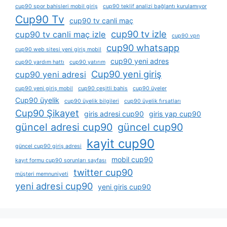
cup90 spor bahisleri mobil giriş
cup90 teklif analizi bağlantı kurulamıyor
Cup90 Tv
cup90 tv canli maç
cup90 tv izle
cup90 tv canli maç izle
cup90 vpn
cup90 whatsapp
cup90 web sitesi yeni giriş mobil
cup90 yeni adres
cup90 yardım hattı
cup90 yatırım
Cup90 yeni giriş
cup90 yeni adresi
cup90 yeni giriş mobil
cup90 çeşitli bahis
cup90 üyeler
Cup90 üyelik
cup90 üyelik bilgileri
cup90 üyelik fırsatları
Cup90 Şikayet
giris adresi cup90
giris yap cup90
güncel adresi cup90
güncel cup90
kayit cup90
güncel cup90 giriş adresi
mobil cup90
kayıt formu cup90 sorunları sayfası
twitter cup90
müşteri memnuniyeti
yeni adresi cup90
yeni giris cup90