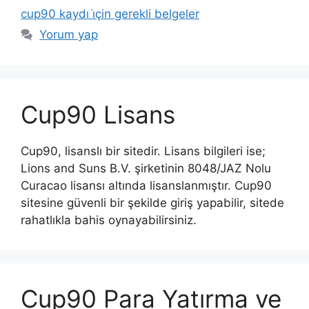
cup90 kaydı i̇çin gerekli belgeler
Yorum yap
Cup90 Lisans
Cup90, lisanslı bir sitedir. Lisans bilgileri ise;
Lions and Suns B.V. şirketinin 8048/JAZ Nolu
Curacao lisansı altında lisanslanmıştır. Cup90
sitesine güvenli bir şekilde giriş yapabilir, sitede
rahatlıkla bahis oynayabilirsiniz.
Cup90 Para Yatırma ve