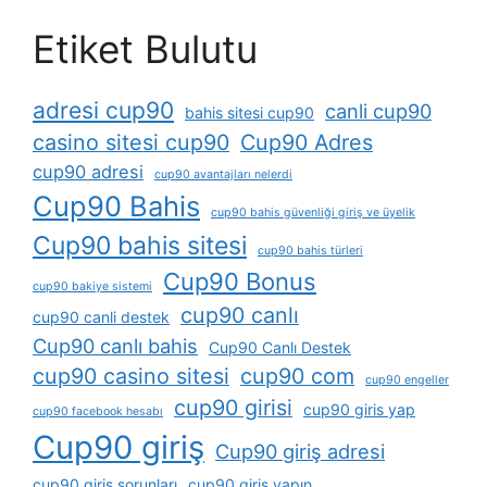
Etiket Bulutu
adresi cup90
canli cup90
bahis sitesi cup90
casino sitesi cup90
Cup90 Adres
cup90 adresi
cup90 avantajları nelerdi
Cup90 Bahis
cup90 bahis güvenliği giriş ve üyelik
Cup90 bahis sitesi
cup90 bahis türleri
Cup90 Bonus
cup90 bakiye sistemi
cup90 canlı
cup90 canli destek
Cup90 canlı bahis
Cup90 Canlı Destek
cup90 casino sitesi
cup90 com
cup90 engeller
cup90 girisi
cup90 giris yap
cup90 facebook hesabı
Cup90 giriş
Cup90 giriş adresi
cup90 giriş sorunları
cup90 giriş yapın