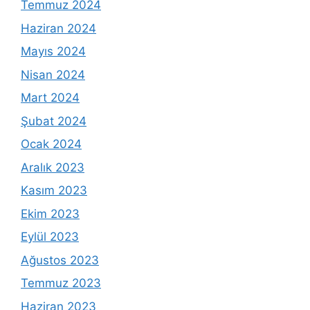
Temmuz 2024
Haziran 2024
Mayıs 2024
Nisan 2024
Mart 2024
Şubat 2024
Ocak 2024
Aralık 2023
Kasım 2023
Ekim 2023
Eylül 2023
Ağustos 2023
Temmuz 2023
Haziran 2023