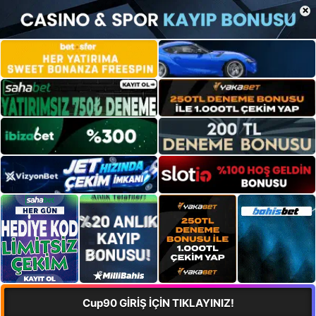
×
Cup90 GİRİŞ İÇİN TIKLAYINIZ!