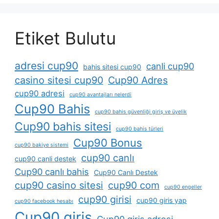
Etiket Bulutu
adresi cup90
canli cup90
bahis sitesi cup90
casino sitesi cup90
Cup90 Adres
cup90 adresi
cup90 avantajları nelerdi
Cup90 Bahis
cup90 bahis güvenliği giriş ve üyelik
Cup90 bahis sitesi
cup90 bahis türleri
Cup90 Bonus
cup90 bakiye sistemi
cup90 canlı
cup90 canli destek
Cup90 canlı bahis
Cup90 Canlı Destek
cup90 casino sitesi
cup90 com
cup90 engeller
cup90 girisi
cup90 giris yap
cup90 facebook hesabı
Cup90 giriş
Cup90 giriş adresi