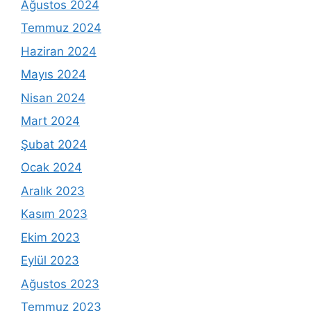
Ağustos 2024
Temmuz 2024
Haziran 2024
Mayıs 2024
Nisan 2024
Mart 2024
Şubat 2024
Ocak 2024
Aralık 2023
Kasım 2023
Ekim 2023
Eylül 2023
Ağustos 2023
Temmuz 2023