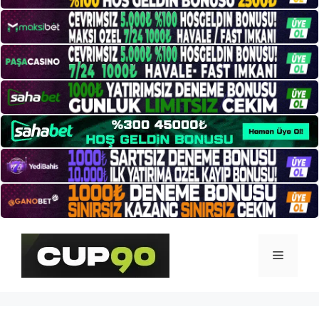
İçeriğe
atla
Menü