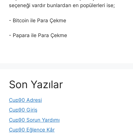
seçeneği vardır bunlardan en popülerleri ise;
- Bitcoin ile Para Çekme
- Papara ile Para Çekme
Son Yazılar
Cup90 Adresi
Cup90 Giriş
Cup90 Sorun Yardımı
Cup90 Eğlence Kâr