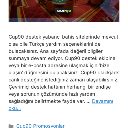
Cup90 destek yabancı bahis sitelerinde mevcut
olsa bile Türkçe yardım seçeneklerini de
bulacaksınız. Ana sayfada değerli bilgiler
sunmaya devam ediyor. Cup90 destek ekibine
veya bir e-posta adresine ulaşmak için ‘bize
ulaşın’ düğmesini bulacaksınız. Cup90 blackjack
canlı desteğine istediğiniz zaman ulaşabilirsiniz.
Çevrimiçi destek hattının herhangi bir endişe
veya sorunun çözümünde hızlı yardım
sağladığını belirtmekte fayda var. …
Devamını
oku…
Kategoriler
Cup90 Promosyonlar