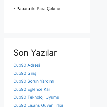
- Papara ile Para Çekme
Son Yazılar
Cup90 Adresi
Cup90 Giriş
Cup90 Sorun Yardımı
Cup90 Eğlence Kâr
Cup90 Teknoloji Uyumu
Cup90 Lisans Güvenilirliği