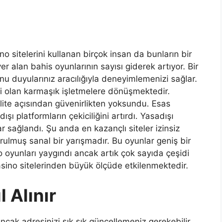
 sitelerini kullanan birçok insan da bunların bir
er alan bahis oyunlarının sayısı giderek artıyor. Bir
u duyularınız aracılığıyla deneyimlemenizi sağlar.
fi olan karmaşık işletmelere dönüşmektedir.
lite açısından güvenirlikten yoksundu. Esas
ışı platformların çekiciliğini artırdı. Yasadışı
ar sağlandı. Şu anda en kazançlı siteler izinsiz
turulmuş sanal bir yarışmadır. Bu oyunlar geniş bir
oyunları yaygındı ancak artık çok sayıda çeşidi
asino sitelerinden büyük ölçüde etkilenmektedir.
 Alınır
cak adresinizi sık sık güncellemeniz gerekebilir.