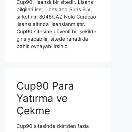
Cup90, lisanslı bir sitedir. Lisans
bilgileri ise; Lions and Suns B.V.
şirketinin 8048/JAZ Nolu Curacao
lisansı altında lisanslanmıştır.
Cup90 sitesine güvenli bir şekilde
giriş yapabilir, sitede rahatlıkla
bahis oynayabilirsiniz.
Cup90 Para
Yatırma ve
Çekme
Cup90 sitesinde dörtden fazla