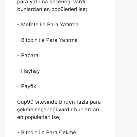
para yatırma seçeneği vardır
bunlardan en popülerleri ise;
- Mefete ile Para Yatırma
- Bitcoin ile Para Yatırma
- Papara
- Hayhay
- Payfix
Cup90 sitesinde birden fazla para
çekme seçeneği vardır bunlardan
en popülerleri ise;
- Bitcoin ile Para Çekme