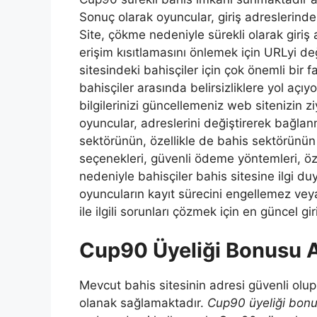
Sonuç olarak oyuncular, giriş adreslerindeki
Site, çökme nedeniyle sürekli olarak giriş a
erişim kısıtlamasını önlemek için URLyi değ
sitesindeki bahisçiler için çok önemli bir 
bahisçiler arasında belirsizliklere yol açıy
bilgilerinizi güncellemeniz web sitenizin z
oyuncular, adreslerini değiştirerek bağla
sektörünün, özellikle de bahis sektörünün
seçenekleri, güvenli ödeme yöntemleri, öz
nedeniyle bahisçiler bahis sitesine ilgi d
oyuncuların kayıt sürecini engellemez vey
ile ilgili sorunları çözmek için en güncel giri
Cup90 Üyeliği Bonusu A
Mevcut bahis sitesinin adresi güvenli olup,
olanak sağlamaktadır.
Cup90 üyeliği bonu