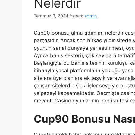
Nelerdir
Temmuz 3, 2024
Yazarı:
admin
Cup90 bonusu alma adımları nelerdir casino
parçasıdır. Ancak son birkaç yıldır sitede y
oyunun sanal dünyaya yerleştirilmesi, oyun
Ayrıca bahis sektörü, çok sayıda alternati
Başlangıçta bu bahis sitesinin kuruluşu ka
itibarıyla yasal platformların yokluğu yasa d
sitelere üye olanlara ek teşvik ve avantajl
çalışan sitelerdir. Çekilişler sevgiyle oluş
yelpazeyi kapsamaktadır. Geçmişte casino 
mevcut. Casino oyunlarının popülaritesi c
Cup90 Bonusu Nasıl
Cup90 sürekli bahis imkanı sunmaktadır an