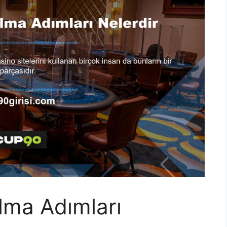
ma Adımları