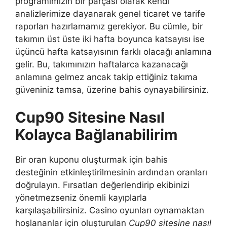
programımızın bir parçası olarak kendi
analizlerimize dayanarak genel ticaret ve tarife
raporları hazırlamamız gerekiyor. Bu cümle, bir
takımın üst üste iki hafta boyunca katsayısı ise
üçüncü hafta katsayısının farklı olacağı anlamına
gelir. Bu, takımınızın haftalarca kazanacağı
anlamına gelmez ancak takip ettiğiniz takıma
güveniniz tamsa, üzerine bahis oynayabilirsiniz.
Cup90 Sitesine Nasıl
Kolayca Bağlanabilirim
Bir oran kuponu oluşturmak için bahis
desteğinin etkinleştirilmesinin ardından oranları
doğrulayın. Fırsatları değerlendirip ekibinizi
yönetmezseniz önemli kayıplarla
karşılaşabilirsiniz. Casino oyunları oynamaktan
hoşlananlar için oluşturulan
Cup90 sitesine nasıl