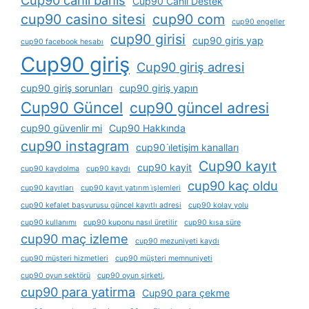
Cup90 canlı bahis
Cup90 Canlı Destek
cup90 casino sitesi
cup90 com
cup90 engeller
cup90 girisi
cup90 giris yap
cup90 facebook hesabı
Cup90 giriş
Cup90 giriş adresi
cup90 giriş sorunları
cup90 giriş yapın
Cup90 Güncel
cup90 güncel adresi
cup90 güvenlir mi
Cup90 Hakkında
cup90 instagram
cup90 i̇letişim kanalları
Cup90 kayıt
cup90 kayit
cup90 kaydolma
cup90 kaydı
cup90 kaç oldu
cup90 kayıtları
cup90 kayıt yatırım i̇şlemleri
cup90 kefalet başvurusu güncel kayıtlı adresi
cup90 kolay yolu
cup90 kullanımı
cup90 kuponu nasıl üretilir
cup90 kısa süre
cup90 maç izleme
cup90 mezuniyeti kaydı
cup90 müşteri hizmetleri
cup90 müşteri memnuniyeti
cup90 oyun sektörü
cup90 oyun şirketi,
cup90 para yatirma
Cup90 para çekme