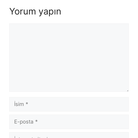
Yorum yapın
Yorum
İsim
E-
posta
İnternet