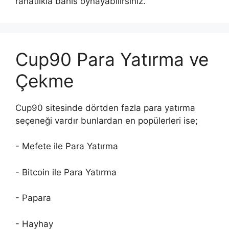
rahatlıkla bahis oynayabilirsiniz.
Cup90 Para Yatırma ve
Çekme
Cup90 sitesinde dörtden fazla para yatırma
seçeneği vardır bunlardan en popülerleri ise;
- Mefete ile Para Yatırma
- Bitcoin ile Para Yatırma
- Papara
- Hayhay