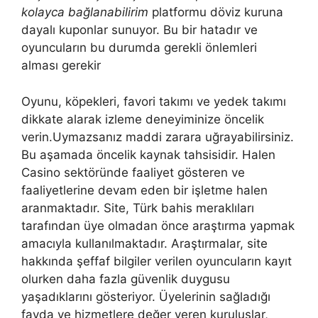
kolayca bağlanabilirim
platformu döviz kuruna
dayalı kuponlar sunuyor. Bu bir hatadır ve
oyuncuların bu durumda gerekli önlemleri
alması gerekir
Oyunu, köpekleri, favori takımı ve yedek takımı
dikkate alarak izleme deneyiminize öncelik
verin.Uymazsanız maddi zarara uğrayabilirsiniz.
Bu aşamada öncelik kaynak tahsisidir. Halen
Casino sektöründe faaliyet gösteren ve
faaliyetlerine devam eden bir işletme halen
aranmaktadır. Site, Türk bahis meraklıları
tarafından üye olmadan önce araştırma yapmak
amacıyla kullanılmaktadır. Araştırmalar, site
hakkında şeffaf bilgiler verilen oyuncuların kayıt
olurken daha fazla güvenlik duygusu
yaşadıklarını gösteriyor. Üyelerinin sağladığı
fayda ve hizmetlere değer veren kuruluşlar,