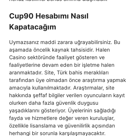
Cup90 Hesabımı Nasıl
Kapatacağım
Uymazsanız maddi zarara uğrayabilirsiniz. Bu
aşamada öncelik kaynak tahsisidir. Halen
Casino sektöründe faaliyet gösteren ve
faaliyetlerine devam eden bir işletme halen
aranmaktadır. Site, Türk bahis meraklıları
tarafından üye olmadan önce araştırma yapmak
amacıyla kullanılmaktadır. Araştırmalar, site
hakkında şeffaf bilgiler verilen oyuncuların kayıt
olurken daha fazla güvenlik duygusu
yaşadıklarını gösteriyor. Üyelerinin sağladığı
fayda ve hizmetlere değer veren kuruluşlar,
özellikle lisanslama ve güvenilirlik açısından
herhangi bir sorunla karşılaşmayacaktır.