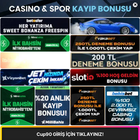
×
Cup90 GİRİŞ İÇİN TIKLAYINIZ!