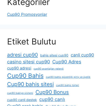
Kategoriler
Cup90 Promosyonlar
Etiket Bulutu
adresi cup90
canli cup90
bahis sitesi cup90
casino sitesi cup90
Cup90 Adres
cup90 adresi
cup90 avantajları nelerdi
Cup90 Bahis
cup90 bahis güvenliği giriş ve üyelik
Cup90 bahis sitesi
cup90 bahis türleri
Cup90 Bonus
cup90 bakiye sistemi
cup90 canlı
cup90 canli destek