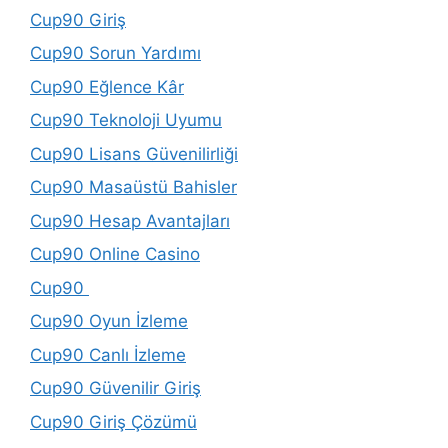
Cup90 Giriş
Cup90 Sorun Yardımı
Cup90 Eğlence Kâr
Cup90 Teknoloji Uyumu
Cup90 Lisans Güvenilirliği
Cup90 Masaüstü Bahisler
Cup90 Hesap Avantajları
Cup90 Online Casino
Cup90
Cup90 Oyun İzleme
Cup90 Canlı İzleme
Cup90 Güvenilir Giriş
Cup90 Giriş Çözümü