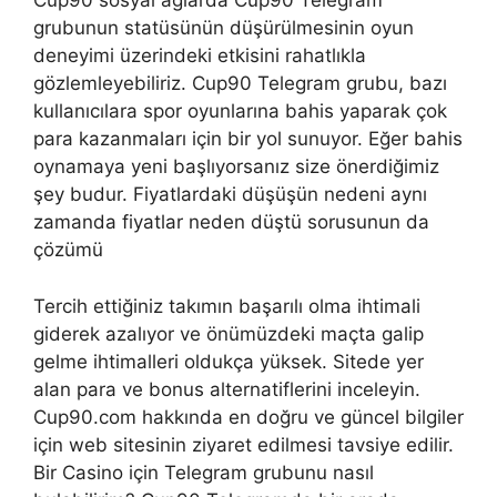
Cup90 sosyal ağlarda Cup90 Telegram
grubunun statüsünün düşürülmesinin oyun
deneyimi üzerindeki etkisini rahatlıkla
gözlemleyebiliriz. Cup90 Telegram grubu, bazı
kullanıcılara spor oyunlarına bahis yaparak çok
para kazanmaları için bir yol sunuyor. Eğer bahis
oynamaya yeni başlıyorsanız size önerdiğimiz
şey budur. Fiyatlardaki düşüşün nedeni aynı
zamanda fiyatlar neden düştü sorusunun da
çözümü
Tercih ettiğiniz takımın başarılı olma ihtimali
giderek azalıyor ve önümüzdeki maçta galip
gelme ihtimalleri oldukça yüksek. Sitede yer
alan para ve bonus alternatiflerini inceleyin.
Cup90.com hakkında en doğru ve güncel bilgiler
için web sitesinin ziyaret edilmesi tavsiye edilir.
Bir Casino için Telegram grubunu nasıl