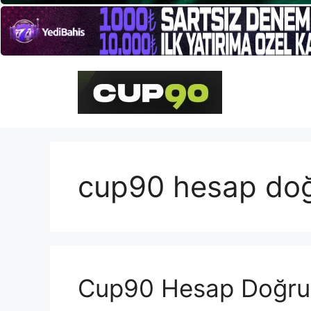
İçeriğe
atla
cup90 hesap doğ
Cup90 Hesap Doğru