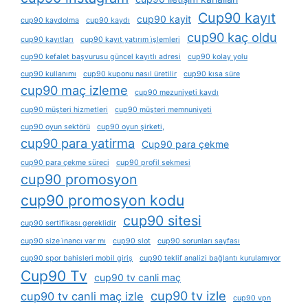
Cup90 kayıt
cup90 kayit
cup90 kaydolma
cup90 kaydı
cup90 kaç oldu
cup90 kayıtları
cup90 kayıt yatırım i̇şlemleri
cup90 kefalet başvurusu güncel kayıtlı adresi
cup90 kolay yolu
cup90 kullanımı
cup90 kuponu nasıl üretilir
cup90 kısa süre
cup90 maç izleme
cup90 mezuniyeti kaydı
cup90 müşteri hizmetleri
cup90 müşteri memnuniyeti
cup90 oyun sektörü
cup90 oyun şirketi,
cup90 para yatirma
Cup90 para çekme
cup90 para çekme süreci
cup90 profil sekmesi
cup90 promosyon
cup90 promosyon kodu
cup90 sitesi
cup90 sertifikası gereklidir
cup90 size i̇nancı var mı
cup90 slot
cup90 sorunları sayfası
cup90 spor bahisleri mobil giriş
cup90 teklif analizi bağlantı kurulamıyor
Cup90 Tv
cup90 tv canli maç
cup90 tv izle
cup90 tv canli maç izle
cup90 vpn