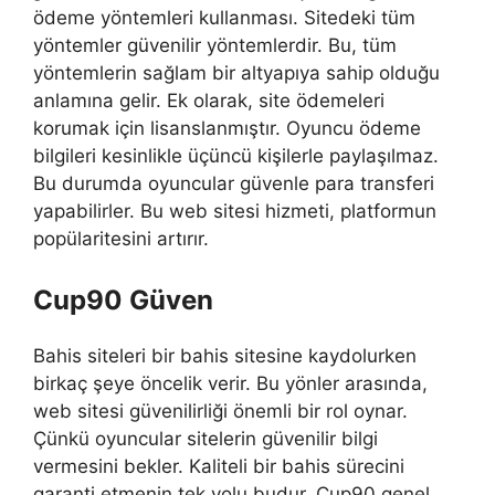
ödeme yöntemleri kullanması. Sitedeki tüm
yöntemler güvenilir yöntemlerdir. Bu, tüm
yöntemlerin sağlam bir altyapıya sahip olduğu
anlamına gelir. Ek olarak, site ödemeleri
korumak için lisanslanmıştır. Oyuncu ödeme
bilgileri kesinlikle üçüncü kişilerle paylaşılmaz.
Bu durumda oyuncular güvenle para transferi
yapabilirler. Bu web sitesi hizmeti, platformun
popülaritesini artırır.
Cup90 Güven
Bahis siteleri bir bahis sitesine kaydolurken
birkaç şeye öncelik verir. Bu yönler arasında,
web sitesi güvenilirliği önemli bir rol oynar.
Çünkü oyuncular sitelerin güvenilir bilgi
vermesini bekler. Kaliteli bir bahis sürecini
garanti etmenin tek yolu budur. Cup90 genel