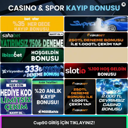
×
Cup90 GİRİŞ İÇİN TIKLAYINIZ!