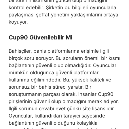
bir sitenin lisansının güncel olup olmadığını
kontrol edebilir. Şirketin bu bilgileri oyuncularla
paylaşması şeffaf yönetim yaklaşımlarını ortaya
koyuyor.
Cup90 Güvenilebilir Mi
Bahisçiler, bahis platformlarına erişimle ilgili
birçok soru soruyor. Bu soruların önemli bir kısmı
bağlantının güvenli olup olmadığıdır. Oyuncular
mümkün olduğunca güvenli platformları
kullanma eğilimindedir. Bu, yüksek kaliteli ve
sorunsuz bir bahis süreci yaratır. Bir
soruşturmanın parçası olarak, insanlar Cup90
girişlerinin güvenli olup olmadığını merak ediyor.
İlgili sorunun cevabı evet çünkü site lisanslıdır.
Oyuncular, kullandıkları tarayıcı sayesinde
bağlantının güvenli olduğunu kolaylıkla