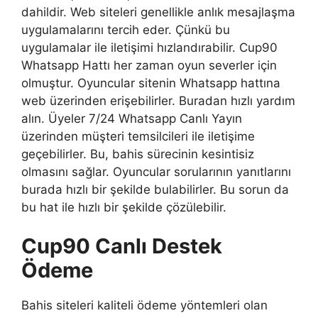
dahildir. Web siteleri genellikle anlık mesajlaşma
uygulamalarını tercih eder. Çünkü bu
uygulamalar ile iletişimi hızlandırabilir. Cup90
Whatsapp Hattı her zaman oyun severler için
olmuştur. Oyuncular sitenin Whatsapp hattına
web üzerinden erişebilirler. Buradan hızlı yardım
alın. Üyeler 7/24 Whatsapp Canlı Yayın
üzerinden müşteri temsilcileri ile iletişime
geçebilirler. Bu, bahis sürecinin kesintisiz
olmasını sağlar. Oyuncular sorularının yanıtlarını
burada hızlı bir şekilde bulabilirler. Bu sorun da
bu hat ile hızlı bir şekilde çözülebilir.
Cup90 Canlı Destek
Ödeme
Bahis siteleri kaliteli ödeme yöntemleri olan