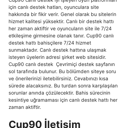
Cup90 canlı destek İyi işleyen oyun platformları
için canlı destek hatları, oyunculara site
hakkında bir fikir verir. Genel olarak bu sitelerin
hizmet kalitesi yüksektir. Canlı bir destek hattı
her zaman aktiftir ve oyuncuların site ile 7/24
etkileşime girmesine olanak tanır. Cup90 canlı
destek hattı bahisçilere 7/24 hizmet
sunmaktadır. Canlı destek hattına ulaşmak
isteyen üyelerin adresi şirket web sitesidir.
Cup90 canlı destek Çevrimiçi destek sayfanın
sol tarafında bulunur. Bu bölümden siteye soru
ve önerilerinizi iletebilirsiniz. Cevabınızı kısa
sürede alacaksınız. Bu turdan sonra karşılaşılan
sorunlar anında çözülecektir. Bahis sürecinin
kesintiye uğramaması için canlı destek hattı her
zaman aktiftir.
Cup90 İletişim