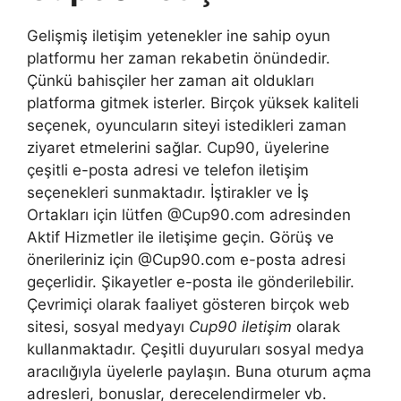
Gelişmiş iletişim yetenekler ine sahip oyun
platformu her zaman rekabetin önündedir.
Çünkü bahisçiler her zaman ait oldukları
platforma gitmek isterler. Birçok yüksek kaliteli
seçenek, oyuncuların siteyi istedikleri zaman
ziyaret etmelerini sağlar. Cup90, üyelerine
çeşitli e-posta adresi ve telefon iletişim
seçenekleri sunmaktadır. İştirakler ve İş
Ortakları için lütfen @Cup90.com adresinden
Aktif Hizmetler ile iletişime geçin. Görüş ve
önerileriniz için @Cup90.com e-posta adresi
geçerlidir. Şikayetler e-posta ile gönderilebilir.
Çevrimiçi olarak faaliyet gösteren birçok web
sitesi, sosyal medyayı
Cup90 iletişim
olarak
kullanmaktadır. Çeşitli duyuruları sosyal medya
aracılığıyla üyelerle paylaşın. Buna oturum açma
adresleri, bonuslar, derecelendirmeler vb.