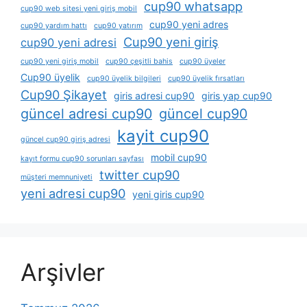
cup90 whatsapp
cup90 web sitesi yeni giriş mobil
cup90 yeni adres
cup90 yardım hattı
cup90 yatırım
Cup90 yeni giriş
cup90 yeni adresi
cup90 yeni giriş mobil
cup90 çeşitli bahis
cup90 üyeler
Cup90 üyelik
cup90 üyelik bilgileri
cup90 üyelik fırsatları
Cup90 Şikayet
giris adresi cup90
giris yap cup90
güncel adresi cup90
güncel cup90
kayit cup90
güncel cup90 giriş adresi
mobil cup90
kayıt formu cup90 sorunları sayfası
twitter cup90
müşteri memnuniyeti
yeni adresi cup90
yeni giris cup90
Arşivler