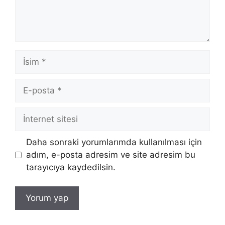
İsim
E-
posta
İnternet
sitesi
Daha sonraki yorumlarımda kullanılması için
adım, e-posta adresim ve site adresim bu
tarayıcıya kaydedilsin.