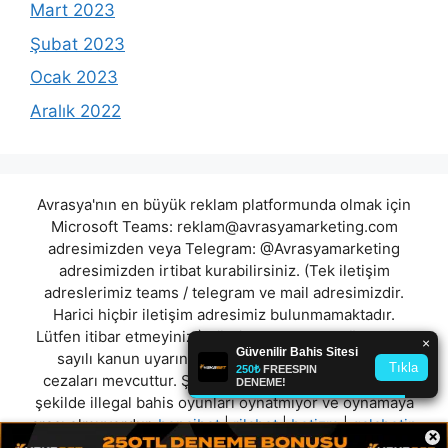
Mart 2023
Şubat 2023
Ocak 2023
Aralık 2022
Avrasya'nın en büyük reklam platformunda olmak için
Microsoft Teams:
reklam@avrasyamarketing.com
adresimizden veya Telegram: @Avrasyamarketing
adresimizden irtibat kurabilirsiniz. (Tek iletişim
adreslerimiz teams / telegram ve mail adresimizdir.
Harici hiçbir iletişim adresimiz bulunmamaktadır.
Lütfen itibar etmeyiniz.) Türkiye yasalarına göre 7258
sayılı kanun uyarınca yasa dışı bahis oynamanın
cezaları mevcuttur. Şu an bulunduğunuz site hiç bir
şekilde illegal bahis oyunları oynatmıyor ve oynamaya
aracı olmuyordur.
bencibet
|
rilabet
|
betizm
|
galabetin
×
|
asgardbet
|
essbahis
|
magnumbet
|
arzbahis