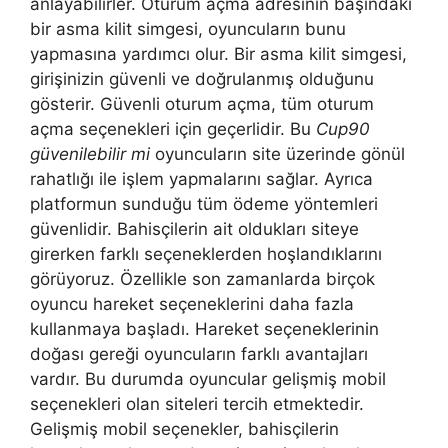
anlayabilirler. Oturum açma adresinin başındaki
bir asma kilit simgesi, oyuncuların bunu
yapmasına yardımcı olur. Bir asma kilit simgesi,
girişinizin güvenli ve doğrulanmış olduğunu
gösterir. Güvenli oturum açma, tüm oturum
açma seçenekleri için geçerlidir. Bu
Cup90
güvenilebilir mi
oyuncuların site üzerinde gönül
rahatlığı ile işlem yapmalarını sağlar. Ayrıca
platformun sunduğu tüm ödeme yöntemleri
güvenlidir. Bahisçilerin ait oldukları siteye
girerken farklı seçeneklerden hoşlandıklarını
görüyoruz. Özellikle son zamanlarda birçok
oyuncu hareket seçeneklerini daha fazla
kullanmaya başladı. Hareket seçeneklerinin
doğası gereği oyuncuların farklı avantajları
vardır. Bu durumda oyuncular gelişmiş mobil
seçenekleri olan siteleri tercih etmektedir.
Gelişmiş mobil seçenekler, bahisçilerin