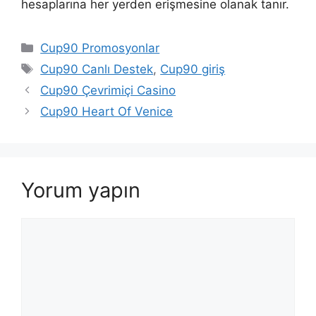
hesaplarına her yerden erişmesine olanak tanır.
Kategoriler
Cup90 Promosyonlar
Etiketler
Cup90 Canlı Destek
,
Cup90 giriş
Cup90 Çevrimiçi Casino
Cup90 Heart Of Venice
Yorum yapın
Yorum