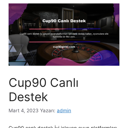
Cup90 Canlı
Destek
Mart 4, 2023
Yazarı:
admin