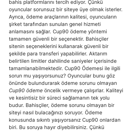
bahis platformlarını tercih ediyor. Çünkü
oyuncular sorunsuz bir siteye üye olmak isterler.
Ayrıca, ödeme araçlarının kalitesi, oyuncuların
şirket tarafından sunulan genel hizmeti
anlamasını sağlar. Cup90 ödeme yöntemi
tamamen güvenli bir seçenektir. Bahisçiler
sitenin seçeneklerini kullanarak güvenli bir
şekilde para transferi yapabilirler. Aktarım
belirtilen limitler dahilinde saniyeler içerisinde
tamamlanabilmektedir. Cup90 Ödemesi ile ilgili
sorun mu yaşıyorsunuz? Oyuncular bunu göz
önünde bulundurarak ödeme sorunu olmayan
Cup90 ödeme
öncelik vermeye çalışırlar. Kaliteyi
ve kesintisiz bir süreci sağlamanın tek yolu
budur. Bahisçiler, ödeme sorunu olmayan bir
siteyi nasıl bulacağınızı soruyor. Ödeme
konusunda sıkıntı yaşıyorsanız Cup90 onlardan
biri. Bu soruya hayır diyebilirsiniz. Çünkü