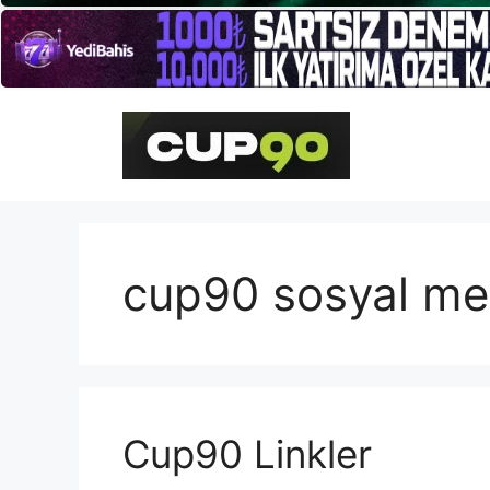
İçeriğe
atla
cup90 sosyal me
Cup90 Linkler