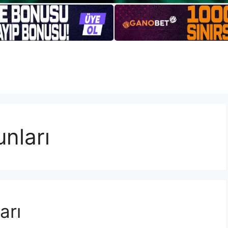
nları
arı