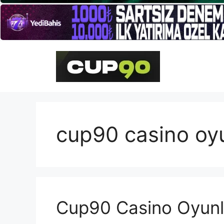
İçeriğe
atla
cup90 casino oyu
Cup90 Casino Oyunl