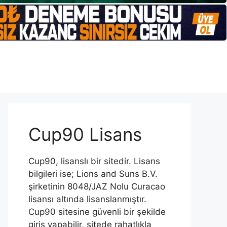
Cup90 Lisans
Cup90, lisanslı bir sitedir. Lisans
bilgileri ise; Lions and Suns B.V.
şirketinin 8048/JAZ Nolu Curacao
lisansı altında lisanslanmıştır.
Cup90 sitesine güvenli bir şekilde
giriş yapabilir, sitede rahatlıkla