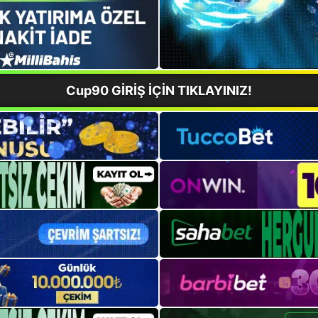
Cup90 GİRİŞ İÇİN TIKLAYINIZ!