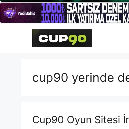
İçeriğe
atla
cup90 yerinde de
Cup90 Oyun Sitesi İ